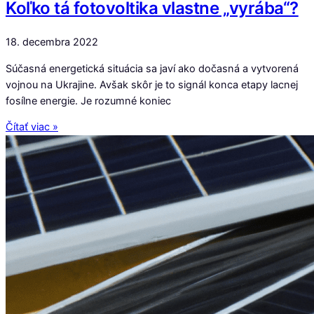
Koľko tá fotovoltika vlastne „vyrába“?
18. decembra 2022
Súčasná energetická situácia sa javí ako dočasná a vytvorená
vojnou na Ukrajine. Avšak skôr je to signál konca etapy lacnej
fosílne energie. Je rozumné koniec
Čítať viac »