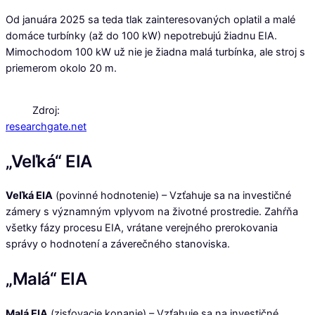
Od januára 2025 sa teda tlak zainteresovaných oplatil a malé
domáce turbínky (až do 100 kW) nepotrebujú žiadnu EIA.
Mimochodom 100 kW už nie je žiadna malá turbínka, ale stroj s
priemerom okolo 20 m.
Zdroj:
researchgate.net
„Veľká“ EIA
Veľká EIA
(povinné hodnotenie) – Vzťahuje sa na investičné
zámery s významným vplyvom na životné prostredie. Zahŕňa
všetky fázy procesu EIA, vrátane verejného prerokovania
správy o hodnotení a záverečného stanoviska.
„Malá“ EIA
Malá EIA
(zisťovacie konanie) – Vzťahuje sa na investičné