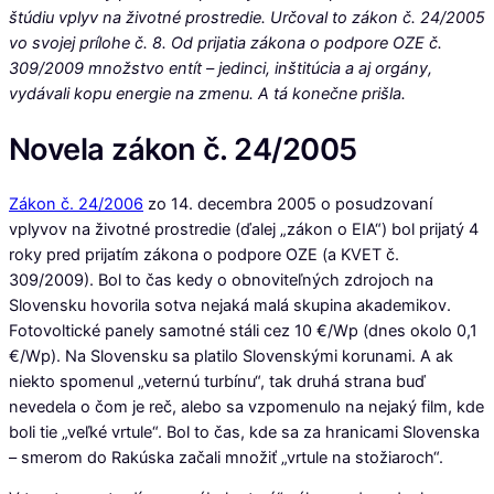
štúdiu vplyv na životné prostredie. Určoval to zákon č. 24/2005
vo svojej prílohe č. 8. Od prijatia zákona o podpore OZE č.
309/2009 množstvo entít – jedinci, inštitúcia a aj orgány,
vydávali kopu energie na zmenu. A tá konečne prišla.
Novela zákon č. 24/2005
Zákon č. 24/2006
zo 14. decembra 2005 o posudzovaní
vplyvov na životné prostredie (ďalej „zákon o EIA“) bol prijatý 4
roky pred prijatím zákona o podpore OZE (a KVET č.
309/2009). Bol to čas kedy o obnoviteľných zdrojoch na
Slovensku hovorila sotva nejaká malá skupina akademikov.
Fotovoltické panely samotné stáli cez 10 €/Wp (dnes okolo 0,1
€/Wp). Na Slovensku sa platilo Slovenskými korunami. A ak
niekto spomenul „veternú turbínu“, tak druhá strana buď
nevedela o čom je reč, alebo sa vzpomenulo na nejaký film, kde
boli tie „veľké vrtule“. Bol to čas, kde sa za hranicami Slovenska
– smerom do Rakúska začali množiť „vrtule na stožiaroch“.