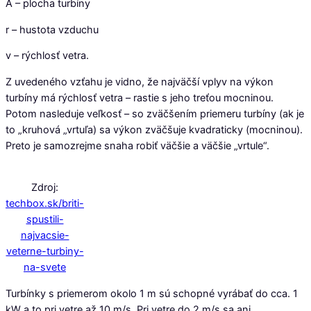
A – plocha turbíny
r – hustota vzduchu
v – rýchlosť vetra.
Z uvedeného vzťahu je vidno, že najväčší vplyv na výkon
turbíny má rýchlosť vetra – rastie s jeho treťou mocninou.
Potom nasleduje veľkosť – so zväčšením priemeru turbíny (ak je
to „kruhová „vrtuľa) sa výkon zväčšuje kvadraticky (mocninou).
Preto je samozrejme snaha robiť väčšie a väčšie „vrtule“.
Zdroj:
techbox.sk/briti-
spustili-
najvacsie-
veterne-turbiny-
na-svete
Turbínky s priemerom okolo 1 m sú schopné vyrábať do cca. 1
kW a to pri vetre až 10 m/s. Pri vetre do 2 m/s sa ani