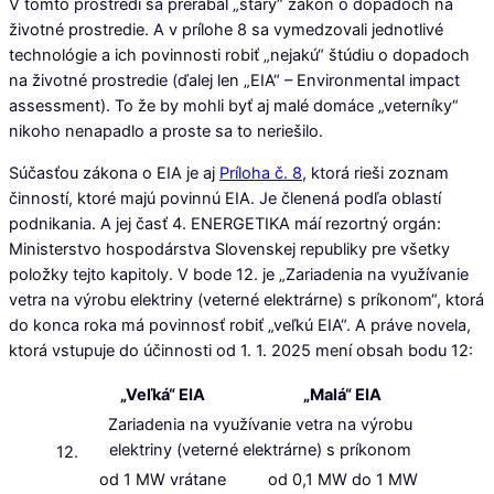
V tomto prostredí sa prerábal „starý“ zákon o dopadoch na
životné prostredie. A v prílohe 8 sa vymedzovali jednotlivé
technológie a ich povinnosti robiť „nejakú“ štúdiu o dopadoch
na životné prostredie (ďalej len „EIA“ – Environmental impact
assessment). To že by mohli byť aj malé domáce „veterníky“
nikoho nenapadlo a proste sa to neriešilo.
Súčasťou zákona o EIA je aj
Príloha č. 8
, ktorá rieši zoznam
činností, ktoré majú povinnú EIA. Je členená podľa oblastí
podnikania. A jej časť 4. ENERGETIKA máí rezortný orgán:
Ministerstvo hospodárstva Slovenskej republiky pre všetky
položky tejto kapitoly. V bode 12. je „Zariadenia na využívanie
vetra na výrobu elektriny (veterné elektrárne) s príkonom“, ktorá
do konca roka má povinnosť robiť „veľkú EIA“. A práve novela,
ktorá vstupuje do účinnosti od 1. 1. 2025 mení obsah bodu 12:
„Veľká“ EIA
„Malá“ EIA
Zariadenia na využívanie vetra na výrobu
elektriny (veterné elektrárne) s príkonom
12.
od 1 MW vrátane
od 0,1 MW do 1 MW