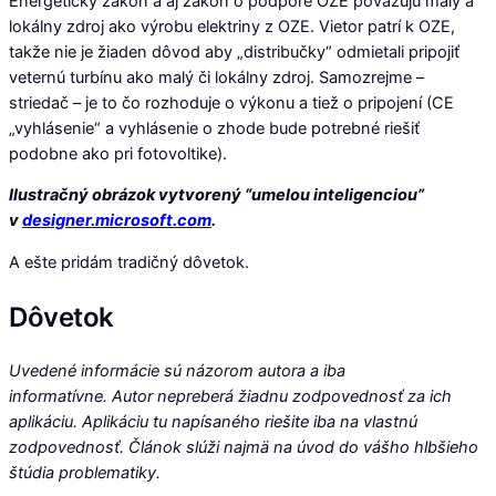
Energetický zákon a aj zákon o podpore OZE považujú malý a
lokálny zdroj ako výrobu elektriny z OZE. Vietor patrí k OZE,
takže nie je žiaden dôvod aby „distribučky“ odmietali pripojiť
veternú turbínu ako malý či lokálny zdroj. Samozrejme –
striedač – je to čo rozhoduje o výkonu a tiež o pripojení (CE
„vyhlásenie“ a vyhlásenie o zhode bude potrebné riešiť
podobne ako pri fotovoltike).
Ilustračný obrázok vytvorený “umelou inteligenciou”
v
designer.microsoft.com
.
A ešte pridám tradičný dôvetok.
Dôvetok
Uvedené informácie sú názorom autora a iba
informatívne. Autor nepreberá žiadnu zodpovednosť za ich
aplikáciu. Aplikáciu tu napísaného riešite iba na vlastnú
zodpovednosť. Článok slúži najmä na úvod do vášho hlbšieho
štúdia problematiky.