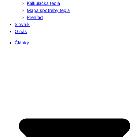
Kalkulačka tepla
Mapa spotreby tepla
Prehľad
Slovník
O nás
Články