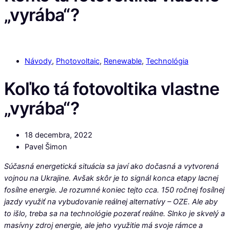
„vyrába“?
Návody
,
Photovoltaic
,
Renewable
,
Technológia
Koľko tá fotovoltika vlastne
„vyrába“?
18 decembra, 2022
Pavel Šimon
Súčasná energetická situácia sa javí ako dočasná a vytvorená
vojnou na Ukrajine. Avšak skôr je to signál konca etapy lacnej
fosílne energie. Je rozumné koniec tejto cca. 150 ročnej fosílnej
jazdy využiť na vybudovanie reálnej alternatívy – OZE. Ale aby
to išlo, treba sa na technológie pozerať reálne. Slnko je skvelý a
masívny zdroj energie, ale jeho využitie má svoje rámce a