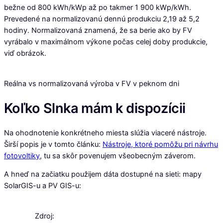
bežne od 800 kWh/kWp až po takmer 1 900 kWp/kWh.
Prevedené na normalizovanú dennú produkciu 2,19 až 5,2
hodiny. Normalizovaná znamená, že sa berie ako by FV
vyrábalo v maximálnom výkone počas celej doby produkcie,
viď obrázok.
Reálna vs normalizovaná výroba v FV v peknom dni
Koľko Slnka mám k dispozícii
Na ohodnotenie konkrétneho miesta slúžia viaceré nástroje.
Širší popis je v tomto článku:
Nástroje, ktoré pomôžu pri návrhu
fotovoltiky
, tu sa skôr povenujem všeobecným záverom.
A hneď na začiatku použijem dáta dostupné na sieti: mapy
SolarGIS-u a PV GIS-u:
Zdroj: