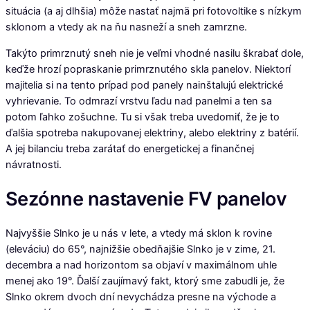
situácia (a aj dlhšia) môže nastať najmä pri fotovoltike s nízkym
sklonom a vtedy ak na ňu nasneží a sneh zamrzne.
Takýto primrznutý sneh nie je veľmi vhodné nasilu škrabať dole,
keďže hrozí popraskanie primrznutého skla panelov. Niektorí
majitelia si na tento prípad pod panely nainštalujú elektrické
vyhrievanie. To odmrazí vrstvu ľadu nad panelmi a ten sa
potom ľahko zošuchne. Tu si však treba uvedomiť, že je to
ďalšia spotreba nakupovanej elektriny, alebo elektriny z batérií.
A jej bilanciu treba zarátať do energetickej a finančnej
návratnosti.
Sezónne nastavenie FV panelov
Najvyššie Slnko je u nás v lete, a vtedy má sklon k rovine
(eleváciu) do 65°, najnižšie obedňajšie Slnko je v zime, 21.
decembra a nad horizontom sa objaví v maximálnom uhle
menej ako 19°. Ďalší zaujímavý fakt, ktorý sme zabudli je, že
Slnko okrem dvoch dní nevychádza presne na východe a