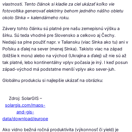
vlastnosti. Tento článok si kladie za ciel ukázať koľko vie
fotovoltika generovať elektriny behom jedného nášho obletu
okolo Slnka = kalendárneho roku.
Závery tohto článku sú platné pre našu zemepisnú výšku a
šírku. Sú teda vhodné pre Slovensko a celkovo aj Čechy.
Nedajú sa plne použiť napr. v Taliansku (viac Slnka ako tu) ani v
Poľsku a ďalej na sever (menej Slnka). Takisto viac na západ
(bližšie k moru) alebo na východ (Ukrajina a ďalej) už nie sú až
tak platné, lebo kontinentálny vplyv počasia je iný. I keď posun
západ-východ má podstatne menší vplyv ako sever-juh.
Globálnu produkciu si najlepšie ukázať na obrázku:
Zdroj: SolarGIS –
solargis.com/maps-
and-gis-
data/download/europe
Ako vidno bežná ročná produktivita (výkonnosť či yield) je