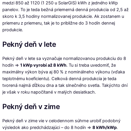
medzi 850 až 1120 (1 250 u SolarGIS) kWh z jedného kWp
panelov. To je teda bežná priemerná denná produkcia od 2,5 až
skoro k 3,5 hodiny normalizovanej produkcie. Ak zostanem u
priemeru z priemeru, tak je to približne do 3 hodín dennej
produkcie.
Pekný deň v lete
Pekný deň v lete sa vyznačuje normalizovanou produkciu do 8
hodín =>
1 kWp vyrobí až 8 kWh
. Tu si treba uvedomiť, že
maximálny výkon býva aj 80 % z nominálneho výkonu (vďaka
teplotnému koeficientu). Celková denná produkcia je teda
tvorená najmä dĺžkou dna a tak slnečného svetla. Takýchto dní
je však v roku napočítané v malých desiatkach.
Pekný deň v zime
Pekný deň v zime vie v celodennom súhrne urobiť podobný
výsledok ako predchádzajúci – do 8 hodín =>
8 kWh/kWp
.