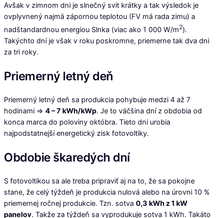
Avšak v zimnom dni je slnečný svit krátky a tak výsledok je
ovplyvnený najmä zápornou teplotou (FV má rada zimu) a
2
nadštandardnou energiou Slnka (viac ako 1 000 W/m
).
Takýchto dní je však v roku poskromne, priemerne tak dva dni
za tri roky.
Priemerný letný deň
Priemerný letný deň sa produkcia pohybuje medzi 4 až 7
hodinami =>
4 – 7 kWh/kWp
. Je to väčšina dní z obdobia od
konca marca do poloviny októbra. Tieto dni urobia
najpodstatnejší energetický zisk fotovoltiky.
Obdobie škaredých dní
S fotovoltikou sa ale treba pripraviť aj na to, že sa pokojne
stane, že celý týždeň je produkcia nulová alebo na úrovni 10 %
priemernej ročnej produkcie. Tzn. sotva
0,3 kWh z 1 kW
panelov
. Takže za týždeň sa vyprodukuje sotva 1 kWh. Takáto