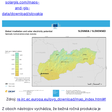
solargis.com/maps-
and-gis-
data/download/slovakia
Zdroj:
re.jrc.ec.europa.eu/pvg_download/map_index.html#!
Z oboch nástrojov vychádza, že bežná ročná produkcia je