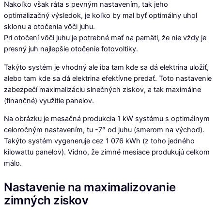
Nakoľko však ráta s pevným nastavením, tak jeho
optimalizačný výsledok, je koľko by mal byť optimálny uhol
sklonu a otočenia vôči juhu.
Pri otočení vôči juhu je potrebné mať na pamäti, že nie vždy je
presný juh najlepšie otočenie fotovoltiky.
Takýto systém je vhodný ale iba tam kde sa dá elektrina uložiť,
alebo tam kde sa dá elektrina efektívne predať. Toto nastavenie
zabezpečí maximalizáciu slnečných ziskov, a tak maximálne
(finančné) využitie panelov.
Na obrázku je mesačná produkcia 1 kW systému s optimálnym
celoročným nastavením, tu -7° od juhu (smerom na východ).
Takýto systém vygeneruje cez 1 076 kWh (z toho jedného
kilowattu panelov). Vidno, že zimné mesiace produkujú celkom
málo.
Nastavenie na maximalizovanie
zimných ziskov