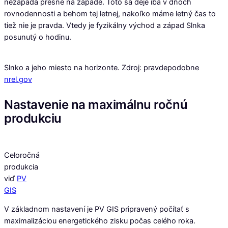
nezapadá presne na západe. Toto sa deje iba v dňoch
rovnodennosti a behom tej letnej, nakoľko máme letný čas to
tiež nie je pravda. Vtedy je fyzikálny východ a západ Slnka
posunutý o hodinu.
Slnko a jeho miesto na horizonte. Zdroj: pravdepodobne
nrel.gov
Nastavenie na maximálnu ročnú
produkciu
Celoročná
produkcia
viď
PV
GIS
V základnom nastavení je PV GIS pripravený počítať s
maximalizáciou energetického zisku počas celého roka.