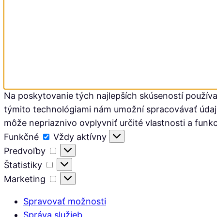
Na poskytovanie tých najlepších skúseností používa
týmito technológiami nám umožní spracovávať údaje, 
môže nepriaznivo ovplyvniť určité vlastnosti a funkc
Funkčné
Funkčné
Vždy aktívny
Predvoľby
Predvoľby
Štatistiky
Štatistiky
Marketing
Marketing
Spravovať možnosti
Správa služieb