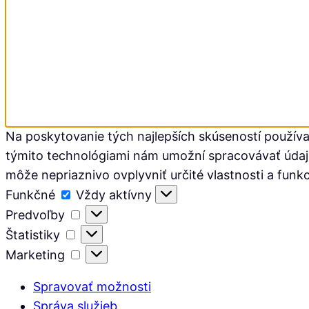
Na poskytovanie tých najlepších skúseností používa
týmito technológiami nám umožní spracovávať údaje, 
môže nepriaznivo ovplyvniť určité vlastnosti a funkc
Funkčné
Funkčné
Vždy aktívny
Predvoľby
Predvoľby
Štatistiky
Štatistiky
Marketing
Marketing
Spravovať možnosti
Správa služieb