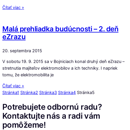
Čítať viac »
Malá prehliadka budúcnosti – 2. deň
eZrazu
20. septembra 2015
V sobotu 19. 9. 2015 sa v Bojniciach konal druhý deň eZrazu –
stretnutia majiteľov elektromobilov a ich techniky. I napriek
tomu, že elektromobilita je
Čítať viac »
Stránka
1
Stránka
2
Stránka
3
Stránka
4
Stránka
5
Potrebujete odbornú radu?
Kontaktujte nás a radi vám
pomôžeme!