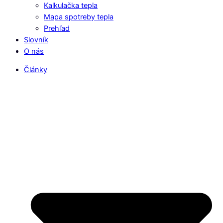
Kalkulačka tepla
Mapa spotreby tepla
Prehľad
Slovník
O nás
Články