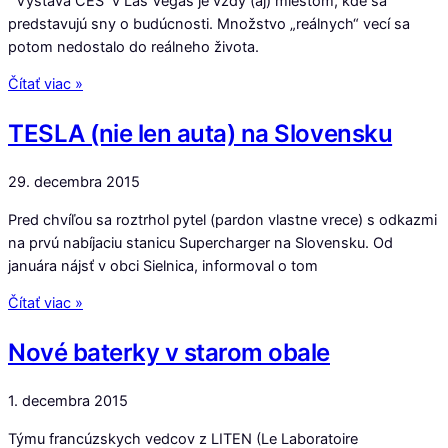
Výstava CES v Las Vegas je vždy (aj) miestom, kde sa
predstavujú sny o budúcnosti. Množstvo „reálnych“ vecí sa
potom nedostalo do reálneho života.
Čítať viac »
TESLA (nie len auta) na Slovensku
29. decembra 2015
Pred chvíľou sa roztrhol pytel (pardon vlastne vrece) s odkazmi
na prvú nabíjaciu stanicu Supercharger na Slovensku. Od
januára nájsť v obci Sielnica, informoval o tom
Čítať viac »
Nové baterky v starom obale
1. decembra 2015
Týmu francúzskych vedcov z LITEN (Le Laboratoire