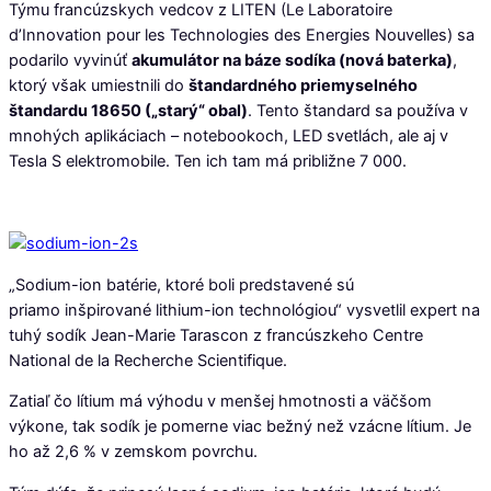
Týmu francúzskych vedcov z LITEN (Le Laboratoire
d’Innovation pour les Technologies des Energies Nouvelles
) sa
podarilo vyvinúť
akumulátor na báze sodíka (nová baterka)
,
ktorý však umiestnili do
štandardného priemyselného
štandardu 18650 („starý“ obal)
. Tento štandard sa používa v
mnohých aplikáciach – notebookoch, LED svetlách, ale aj v
Tesla S elektromobile. Ten ich tam má približne 7 000.
„Sodium-ion batérie, ktoré boli predstavené sú
priamo inšpirované lithium-ion technológiou“ vysvetlil expert na
tuhý sodík Jean-Marie Tarascon z francúszkeho Centre
National de la Recherche Scientifique.
Zatiaľ čo lítium má výhodu v menšej hmotnosti a väčšom
výkone, tak sodík je pomerne viac bežný než vzácne lítium. Je
ho až 2,6 % v zemskom povrchu.