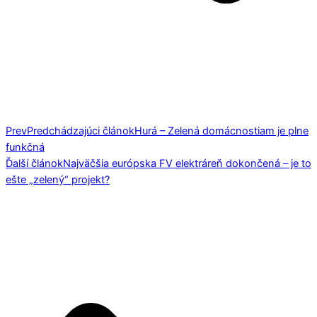
Prev
Predchádzajúci článok
Hurá – Zelená domácnostiam je plne
funkčná
Ďalší článok
Najväčšia európska FV elektráreň dokončená – je to
ešte „zelený“ projekt?