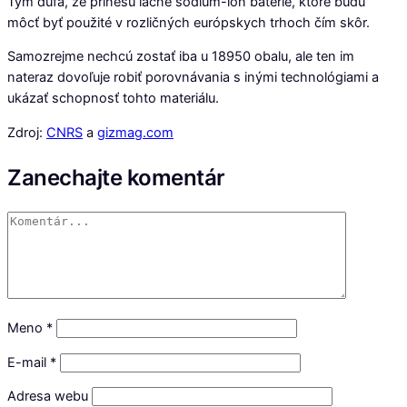
Tým dúfa, že prinesú lacné sodium-ion batérie, ktoré budú
môcť byť použité v rozličných európskych trhoch čím skôr.
Samozrejme nechcú zostať iba u 18950 obalu, ale ten im
nateraz dovoľuje robiť porovnávania s inými technológiami a
ukázať schopnosť tohto materiálu.
Zdroj:
CNRS
a
gizmag.com
Zanechajte komentár
Meno
*
E-mail
*
Adresa webu