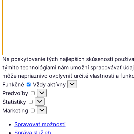
Na poskytovanie tých najlepších skúseností používa
týmito technológiami nám umožní spracovávať údaje, 
môže nepriaznivo ovplyvniť určité vlastnosti a funkc
Funkčné
Funkčné
Vždy aktívny
Predvoľby
Predvoľby
Štatistiky
Štatistiky
Marketing
Marketing
Spravovať možnosti
Správa služieb