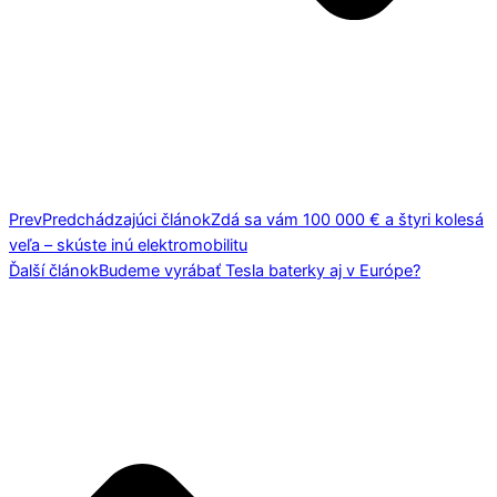
Prev
Predchádzajúci článok
Zdá sa vám 100 000 € a štyri kolesá
veľa – skúste inú elektromobilitu
Ďalší článok
Budeme vyrábať Tesla baterky aj v Európe?