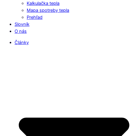
Kalkulačka tepla
Mapa spotreby tepla
Prehľad
Slovník
O nás
Články