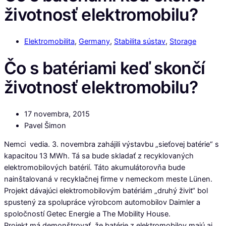
životnosť elektromobilu?
Elektromobilita
,
Germany
,
Stabilita sústav
,
Storage
Čo s batériami keď skončí
životnosť elektromobilu?
17 novembra, 2015
Pavel Šimon
Nemci vedia. 3. novembra zahájili výstavbu „sieťovej batérie“ s
kapacitou 13 MWh. Tá sa bude skladať z recyklovaných
elektromobilových batérií. Táto akumulátorovňa bude
nainštalovaná v recyklačnej firme v nemeckom meste Lünen.
Projekt dávajúci elektromobilovým batériám „druhý živit“ bol
spustený za spolupráce výrobcom automobilov Daimler a
spoločností Getec Energie a The Mobility House.
Projekt má demonštrovať, že batérie z elektromobilov majú aj