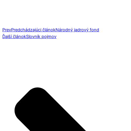
Prev
Predchádzajúci článok
Národný jadrový fond
Ďalší článok
Slovník pojmov