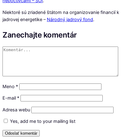
nepoctivcami – SOI
.
Niektoré sú zriadené štátom na organizovanie financií k
jadrovej energetike –
Národný jadrový fond
.
Zanechajte komentár
Meno
*
E-mail
*
Adresa webu
Yes, add me to your mailing list