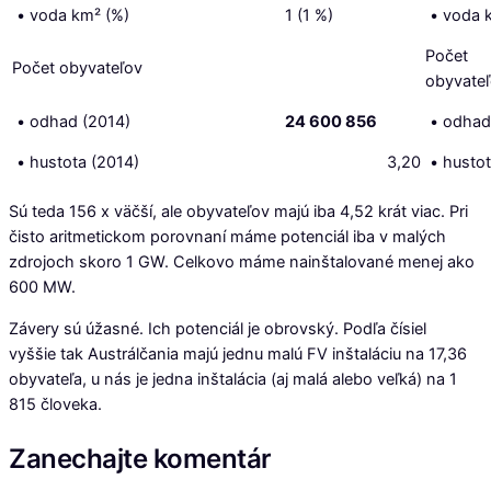
• voda km² (%)
1 (1 %)
• voda 
Počet
Počet obyvateľov
obyvate
• odhad (2014)
24 600 856
• odhad
• hustota (2014)
3,20
• hustot
Sú teda 156 x väčší, ale obyvateľov majú iba 4,52 krát viac. Pri
čisto aritmetickom porovnaní máme potenciál iba v malých
zdrojoch skoro 1 GW. Celkovo máme nainštalované menej ako
600 MW.
Závery sú úžasné. Ich potenciál je obrovský. Podľa čísiel
vyššie tak Austrálčania majú jednu malú FV inštaláciu na 17,36
obyvateľa, u nás je jedna inštalácia (aj malá alebo veľká) na 1
815 človeka.
Zanechajte komentár