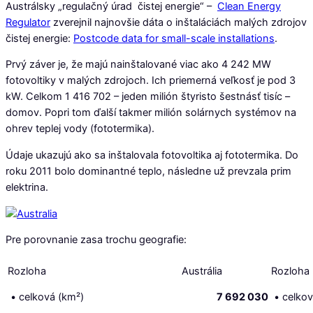
Austrálsky „regulačný úrad čistej energie“ –
Clean Energy
Regulator
zverejnil najnovšie dáta o inštaláciách malých zdrojov
čistej energie:
Postcode data for small-scale installations
.
Prvý záver je, že majú nainštalované viac ako 4 242 MW
fotovoltiky v malých zdrojoch. Ich priemerná veľkosť je pod 3
kW. Celkom 1 416 702 – jeden milión štyristo šestnásť tisíc –
domov. Popri tom ďalší takmer milión solárnych systémov na
ohrev teplej vody (fototermika).
Údaje ukazujú ako sa inštalovala fotovoltika aj fototermika. Do
roku 2011 bolo dominantné teplo, následne už prevzala prim
elektrina.
Pre porovnanie zasa trochu geografie:
Rozloha
Austrália
Rozloha
• celková (km²)
7 692 030
• celkov