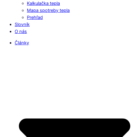
Kalkulačka tepla
Mapa spotreby tepla
Prehľad
Slovník
O nás
Články