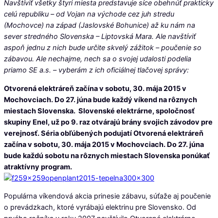
Navštíviť všetky štyri miesta predstavuje síce obehnúť prakticky
celú republiku – od Vojan na východe cez juh stredu
(Mochovce) na západ (Jaslovské Bohunice) až ku nám na
sever stredného Slovenska – Liptovská Mara. Ale navštíviť
aspoň jednu z nich bude určite skvelý zážitok – poučenie so
zábavou. Ale nechajme, nech sa o svojej udalosti podelia
priamo SE a.s. – vyberám z ich oficiálnej tlačovej správy:
Otvorená elektráreň začína v sobotu, 30. mája 2015 v
Mochovciach. Do 27. júna bude každý víkend na rôznych
miestach Slovenska. Slovenské elektrárne, spoločnosť
skupiny Enel, už po 9. raz otvárajú brány svojich závodov pre
verejnosť. Séria obľúbených podujatí Otvorená elektráreň
začína v sobotu, 30. mája 2015 v Mochovciach. Do 27. júna
bude každú sobotu na rôznych miestach Slovenska ponúkať
atraktívny program.
Populárna víkendová akcia prinesie zábavu, súťaže aj poučenie
o prevádzkach, ktoré vyrábajú elektrinu pre Slovensko. Od