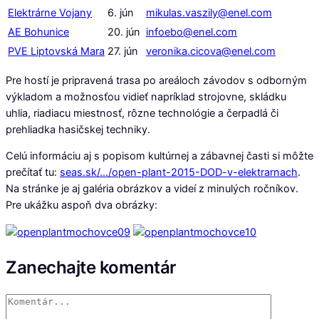
Elektrárne Vojany
6. jún
mikulas.vaszily@enel.com
AE Bohunice
20. jún
infoebo@enel.com
PVE Liptovská Mara
27. jún
veronika.cicova@enel.com
Pre hostí je pripravená trasa po areáloch závodov s odborným
výkladom a možnosťou vidieť napríklad strojovne, skládku
uhlia, riadiacu miestnosť, rôzne technológie a čerpadlá či
prehliadka hasičskej techniky.
Celú informáciu aj s popisom kultúrnej a zábavnej časti si môžte
prečítať tu:
seas.sk/…/open-plant-2015-DOD-v-elektrarnach
.
Na stránke je aj galéria obrázkov a videí z minulých ročníkov.
Pre ukážku aspoň dva obrázky:
Zanechajte komentár