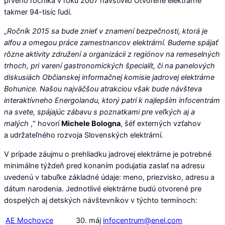
prvého ročníka v roku 2007 navštívilo Otvorené elektrárne
takmer 94-tisíc ľudí.
„
Ročník 2015 sa bude znieť v znamení bezpečnosti, ktorá je
alfou a omegou práce zamestnancov elektrární. Budeme spájať
rôzne aktivity združení a organizácii z regiónov na remeselných
trhoch, pri varení gastronomických špecialít, či na panelových
diskusiách Občianskej informačnej komisie jadrovej elektrárne
Bohunice. Našou najväčšou atrakciou však bude návšteva
interaktívneho Energolandu, ktorý patrí k najlepším infocentrám
na svete, spájajúc zábavu s poznatkami pre veľkých aj a
malých
,“ hovorí
Michele Bologna
, šéf externých vzťahov
a udržateľného rozvoja Slovenských elektrární.
V prípade záujmu o prehliadku jadrovej elektrárne je potrebné
minimálne týždeň pred konaním podujatia zaslať na adresu
uvedenú v tabuľke základné údaje: meno, priezvisko, adresu a
dátum narodenia. Jednotlivé elektrárne budú otvorené pre
dospelých aj detských návštevníkov v týchto termínoch:
AE Mochovce
30. máj
infocentrum@enel.com