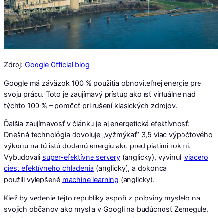
Zdroj:
Google Official blog
Google má záväzok 100 % použitia obnoviteľnej energie pre
svoju prácu. Toto je zaujímavý prístup ako ísť virtuálne nad
týchto 100 % – pomôcť pri rušení klasických zdrojov.
Ďalšia zaujímavosť v článku je aj energetická efektívnosť:
Dnešná technológia dovoľuje „vyžmýkať“ 3,5 viac výpočtového
výkonu na tú istú dodanú energiu ako pred piatimi rokmi.
Vybudovali
super-efektívne servery
(anglicky), vyvinuli
viacero
ciest efektívneho chladenia
(anglicky), a dokonca
použili vylepšené
machine learning
(anglicky).
Kiež by vedenie tejto republiky aspoň z poloviny myslelo na
svojich občanov ako myslia v Googli na budúcnosť Zemegule.