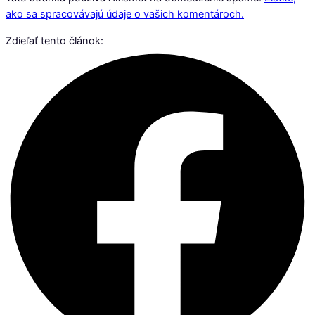
ako sa spracovávajú údaje o vašich komentároch.
Zdieľať tento článok: