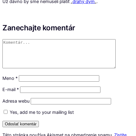
Už dávno by sme nemuseli platiť „
drahý dym
„.
Zanechajte komentár
Meno
*
E-mail
*
Adresa webu
Yes, add me to your mailing list
Táto stránka používa Akismet na obmedzenie spamu.
Zistite,