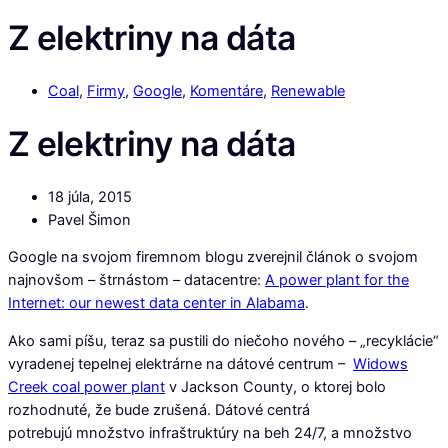
Z elektriny na dáta
Coal
,
Firmy
,
Google
,
Komentáre
,
Renewable
Z elektriny na dáta
18 júla, 2015
Pavel Šimon
Google na svojom firemnom blogu zverejnil článok o svojom
najnovšom – štrnástom – datacentre:
A power plant for the
Internet: our newest data center in Alabama
.
Ako sami píšu, teraz sa pustili do niečoho nového – „recyklácie“
vyradenej tepelnej elektrárne na dátové centrum –
Widows
Creek coal power plant
v Jackson County, o ktorej bolo
rozhodnuté, že bude zrušená. Dátové centrá
potrebujú množstvo infraštruktúry na beh 24/7, a množstvo