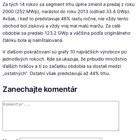
Za tých 14 rokov sa segment trhu úplne zmenil a predaj z roku
2000 (252 MWp), narástol do roku 2013 (odhad 33.4 GWp).
Avšak, i keď to predstavuje 46% rastu ročne, nie vždy tento
obchod bol ziskový a vždy vraj mal malú maržu. Za celé
obdobie sa predalo 123.2 GWp a väčšina podľa originálneho
článku bola aj nainštalovaná.
V ďalšom pokračovaní sú grafy 10 najväčších výrobcov po
jednotlivých rokoch. Kde sa ukazuje, že pribudlo množstvo
ďalších hráčov a tí zo začiatku obdobia sa dostali medzi
„ostatných“. Ostatní však predstavujú až 44% trhu.
Zanechajte komentár