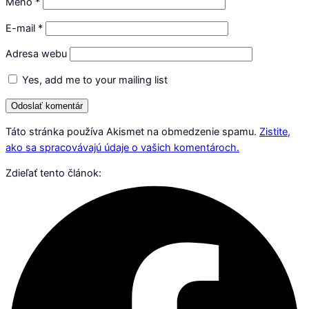
Meno
*
E-mail
*
Adresa webu
Yes, add me to your mailing list
Táto stránka používa Akismet na obmedzenie spamu.
Zistite,
ako sa spracovávajú údaje o vašich komentároch.
Zdieľať tento článok: