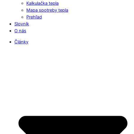
Kalkulačka tepla
Mapa spotreby tepla
Prehľad
Slovník
O nás
Články