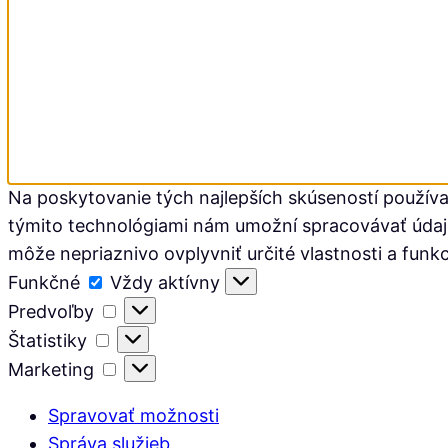
Na poskytovanie tých najlepších skúseností používa
týmito technológiami nám umožní spracovávať údaje, 
môže nepriaznivo ovplyvniť určité vlastnosti a funkc
Funkčné
Funkčné
Vždy aktívny
Predvoľby
Predvoľby
Štatistiky
Štatistiky
Marketing
Marketing
Spravovať možnosti
Správa služieb