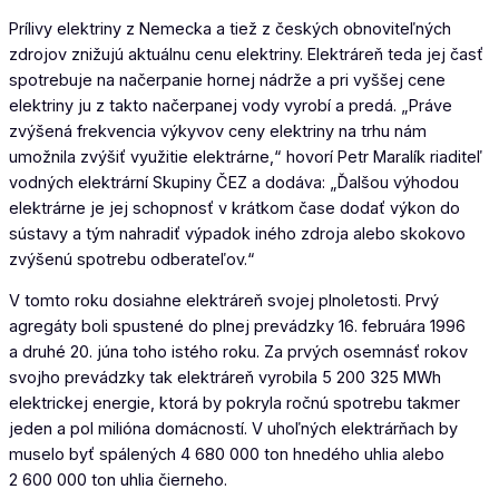
Prílivy elektriny z Nemecka a tiež z českých obnoviteľných
zdrojov znižujú aktuálnu cenu elektriny. Elektráreň teda jej časť
spotrebuje na načerpanie hornej nádrže a pri vyššej cene
elektriny ju z takto načerpanej vody vyrobí a predá. „Práve
zvýšená frekvencia výkyvov ceny elektriny na trhu nám
umožnila zvýšiť využitie elektrárne,“ hovorí Petr Maralík riaditeľ
vodných elektrární Skupiny ČEZ a dodáva: „Ďalšou výhodou
elektrárne je jej schopnosť v krátkom čase dodať výkon do
sústavy a tým nahradiť výpadok iného zdroja alebo skokovo
zvýšenú spotrebu odberateľov.“
V tomto roku dosiahne elektráreň svojej plnoletosti. Prvý
agregáty boli spustené do plnej prevádzky 16. februára 1996
a druhé 20. júna toho istého roku. Za prvých osemnásť rokov
svojho prevádzky tak elektráreň vyrobila 5 200 325 MWh
elektrickej energie, ktorá by pokryla ročnú spotrebu takmer
jeden a pol milióna domácností. V uhoľných elektrárňach by
muselo byť spálených 4 680 000 ton hnedého uhlia alebo
2 600 000 ton uhlia čierneho.