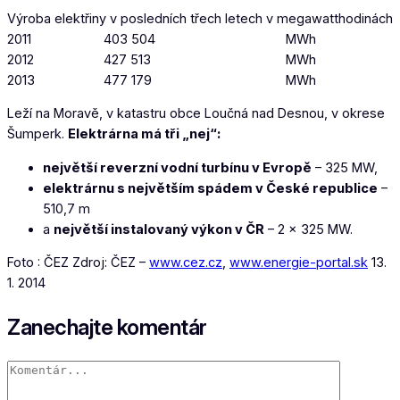
Výroba elektřiny v posledních třech letech v megawatthodinách
2011
403 504
MWh
2012
427 513
MWh
2013
477 179
MWh
Leží na Moravě, v katastru obce Loučná nad Desnou, v okrese
Šumperk.
Elektrárna má tři „nej“:
největší reverzní vodní turbínu v Evropě
– 325 MW,
elektrárnu s největším spádem v České republice
–
510,7 m
a
největší instalovaný výkon v ČR
– 2 x 325 MW.
Foto : ČEZ Zdroj: ČEZ –
www.cez.cz
,
www.energie-portal.sk
13.
1. 2014
Zanechajte komentár