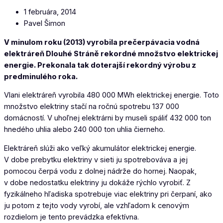
1 februára, 2014
Pavel Šimon
V minulom roku (2013) vyrobila prečerpávacia vodná
elektráreň Dlouhé Stráně rekordné množstvo elektrickej
energie. Prekonala tak doterajší rekordný výrobu z
predminulého roka.
Vlani elektráreň vyrobila 480 000 MWh elektrickej energie. Toto
množstvo elektriny stačí na ročnú spotrebu 137 000
domácností. V uhoľnej elektrárni by museli spáliť 432 000 ton
hnedého uhlia alebo 240 000 ton uhlia čierneho.
Elektráreň slúži ako veľký akumulátor elektrickej energie.
V dobe prebytku elektriny v sieti ju spotrebováva a jej
pomocou čerpá vodu z dolnej nádrže do hornej. Naopak,
v dobe nedostatku elektriny ju dokáže rýchlo vyrobiť. Z
fyzikálneho hľadiska spotrebuje viac elektriny pri čerpaní, ako
ju potom z tejto vody vyrobí, ale vzhľadom k cenovým
rozdielom je tento prevádzka efektívna.