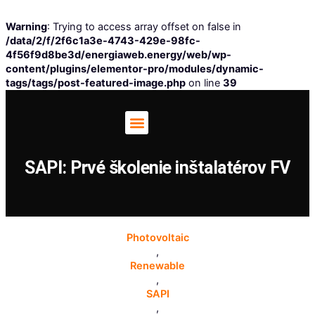
Warning
: Trying to access array offset on false in
/data/2/f/2f6c1a3e-4743-429e-98fc-
4f56f9d8be3d/energiaweb.energy/web/wp-
content/plugins/elementor-pro/modules/dynamic-
tags/tags/post-featured-image.php
on line
39
SAPI: Prvé školenie inštalatérov FV
Photovoltaic
,
Renewable
,
SAPI
,