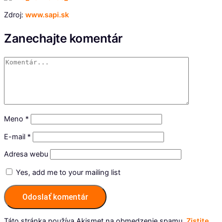
Zdroj:
www.sapi.sk
Zanechajte komentár
Meno
*
E-mail
*
Adresa webu
Yes, add me to your mailing list
Táto stránka používa Akismet na obmedzenie spamu.
Zistite,