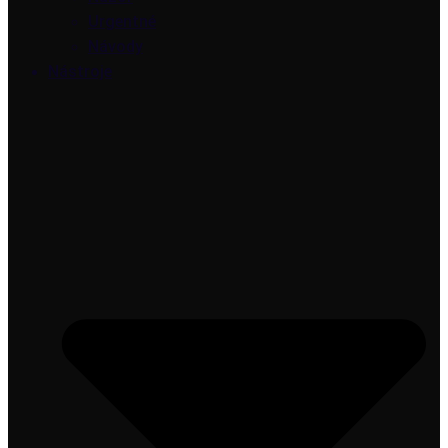
Urgentné
Návody
Nástroje