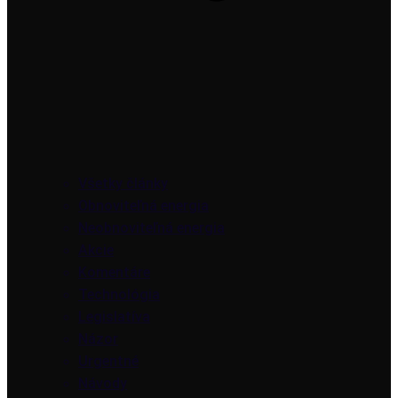
Všetky články
Obnoviteľná energia
Neobnoviteľná energia
Akcie
Komentáre
Technológia
Legislatíva
Názor
Urgentné
Návody