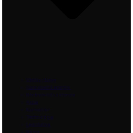
Všetky články
Obnoviteľná energia
Neobnoviteľná energia
Akcie
Komentáre
Technológia
Legislatíva
Názor