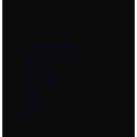
Obnoviteľná energia
Neobnoviteľná energia
Akcie
Komentáre
Technológia
Legislatíva
Názor
Urgentné
Návody
Nástroje