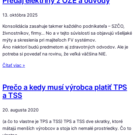
Predaj elektriny z OZE a odvody
13. októbra 2025
Konsolidácia zasahuje takmer každého podnikateľa – SZČO,
živnostníkov, firmy… No a v tejto súvislosti sa objavujú všelijaké
mýty a skreslenia pri majiteľoch FV systémov.
Áno niektorí budú predmetom aj zdravotných odvodov. Ale je
potreba si povedať na rovinu, že veľká väčšina NIE.
Čítať viac »
Prečo a kedy musí výrobca platiť TPS
a TSS
20. augusta 2020
(a čo to vlastne je TPS a TSS) TPS a TSS dve skratky, ktoré
mátajú menších výrobcov a stoja ich nemalé prostriedky. Čo to