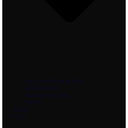
Graf ceny elektriny na Spote
Kalkulačka tepla
Mapa spotreby tepla
Prehľad
Slovník
O nás