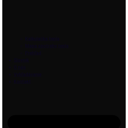
Kalkulačka tepla
Mapa spotreby tepla
Prehľad
Slovník
O nás
Vyhľadávanie
Kontakt