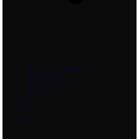
Graf ceny elektriny na Spote
Kalkulačka tepla
Mapa spotreby tepla
Prehľad
Slovník
O nás
Články