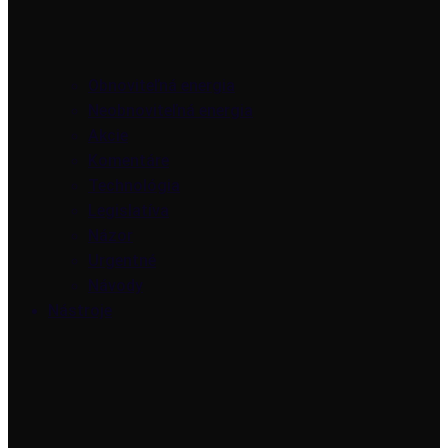
Obnoviteľná energia
Neobnoviteľná energia
Akcie
Komentáre
Technológia
Legislatíva
Názor
Urgentné
Návody
Nástroje