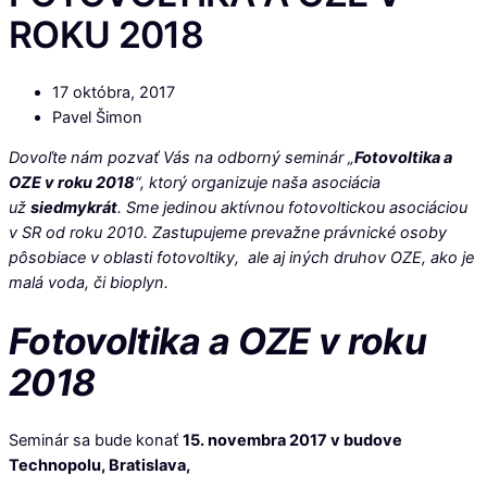
ROKU 2018
17 októbra, 2017
Pavel Šimon
Dovoľte nám pozvať Vás na odborný seminár „
Fotovoltika a
OZE v roku 2018
“, ktorý organizuje naša asociácia
už
siedmykrát
. Sme jedinou aktívnou fotovoltickou asociáciou
v SR od roku 2010. Zastupujeme prevažne právnické osoby
pôsobiace v oblasti fotovoltiky, ale aj iných druhov OZE, ako je
malá voda, či bioplyn.
Fotovoltika a OZE v roku
2018
Seminár sa bude konať
15. novembra 2017 v budove
Technopolu, Bratislava,