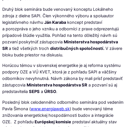
Druhý blok seminára bude venovaný konceptu Lokálneho
zdroja z dielne SAPI. Člen výkonného výboru a spoluautor
legislatívneho návrhu
Ján Karaba
koncept predstaví
a porozpráva o jeho vzniku a odborníci z praxe odprezentujú
prípadové štúdie využitia. Pohľad na tento dôležitý návrh sú
pozvaní poskytnúť zástupcovia
Ministerstva hospodárstva
SR
a tiež všetkých troch
distribučných spoločností.
V závere
bloku bude priestor na diskusiu.
Horúcou témou v slovenskej energetike je aj reforma systému
podpory OZE a VÚ KVET, ktorá je z pohľadu SAPI a väčšiny
odborníkov nevyhnutná. Návrh zákona by mali prísť predstaviť
zástupcovia
Ministerstva hospodárstva SR
a pozvaní sú aj
predstavitelia
SEPS
a
ÚRSO
.
Posledný blok celodenného odborného seminára pod vedením
Pavla Šimona (
www.energiaweb.sk
) bude venovaný téme
znižovania energetickej hospodárnosti budov a integrácie
OZE. Z pohľadu
Európskej komisie
predstaví aktuálny stav