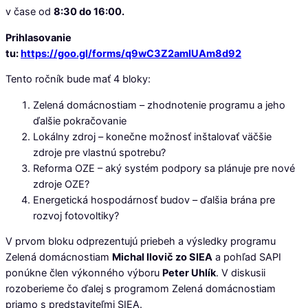
v čase od
8:30 do 16:00.
Prihlasovanie
tu:
https://goo.gl/forms/q9wC3Z2amIUAm8d92
Tento ročník bude mať 4 bloky:
Zelená domácnostiam – zhodnotenie programu a jeho
ďalšie pokračovanie
Lokálny zdroj – konečne možnosť inštalovať väčšie
zdroje pre vlastnú spotrebu?
Reforma OZE – aký systém podpory sa plánuje pre nové
zdroje OZE?
Energetická hospodárnosť budov – ďalšia brána pre
rozvoj fotovoltiky?
V prvom bloku odprezentujú priebeh a výsledky programu
Zelená domácnostiam
Michal Ilovič zo SIEA
a pohľad SAPI
ponúkne člen výkonného výboru
Peter Uhlík
. V diskusii
rozoberieme čo ďalej s programom Zelená domácnostiam
priamo s predstaviteľmi SIEA.