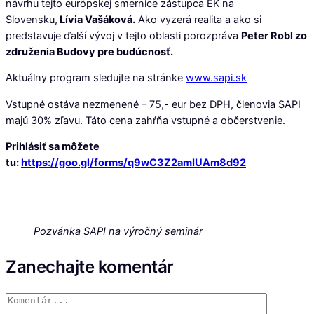
návrhu tejto európskej smernice zástupca EK na
Slovensku,
Lívia Vašáková.
Ako vyzerá realita a ako si
predstavuje ďalší vývoj v tejto oblasti porozpráva
Peter Robl zo
združenia Budovy pre budúcnosť.
Aktuálny program sledujte na stránke
www.sapi.sk
Vstupné ostáva nezmenené – 75,- eur bez DPH, členovia SAPI
majú 30% zľavu. Táto cena zahŕňa vstupné a občerstvenie.
Prihlásiť sa môžete
tu:
https://goo.gl/forms/q9wC3Z2amIUAm8d92
Pozvánka SAPI na výročný seminár
Zanechajte komentár