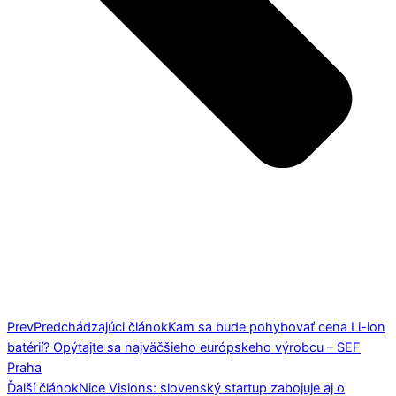
Prev
Predchádzajúci článok
Kam sa bude pohybovať cena Li-ion
batérií? Opýtajte sa najväčšieho európskeho výrobcu – SEF
Praha
Ďalší článok
Nice Visions: slovenský startup zabojuje aj o