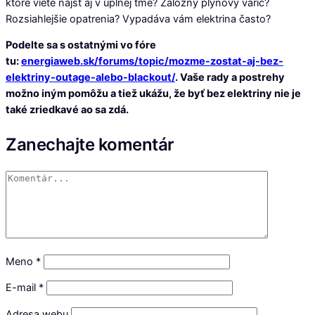
ktoré viete nájsť aj v úplnej tme? Záložný plynový varič?
Rozsiahlejšie opatrenia? Vypadáva vám elektrina často?
Podelte sa s ostatnými vo fóre
tu:
energiaweb.sk/forums/topic/mozme-zostat-aj-bez-
elektriny-outage-alebo-blackout/
. Vaše rady a postrehy
možno iným pomôžu a tiež ukážu, že byť bez elektriny nie je
také zriedkavé ao sa zdá.
Zanechajte komentár
Meno
*
E-mail
*
Adresa webu