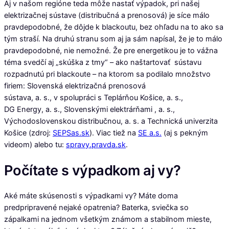
Aj v našom regióne teda môže nastať výpadok, pri našej
elektrizačnej sústave (distribučná a prenosová) je síce málo
pravdepodobné, že dôjde k blackoutu, bez ohľadu na to ako sa
tým straší. Na druhú stranu som aj ja sám napísal, že je to málo
pravdepodobné, nie nemožné. Že pre energetikou je to vážna
téma svedčí aj „skúška z tmy“ – ako naštartovať sústavu
rozpadnutú pri blackoute – na ktorom sa podilalo množstvo
firiem: Slovenská elektrizačná prenosová
sústava, a. s., v spolupráci s Teplárňou Košice, a. s.,
DG Energy, a. s., Slovenskými elektrárňami , a. s.,
Východoslovenskou distribučnou, a. s. a Technická univerzita
Košice (zdroj:
SEPSas.sk
). Viac tiež na
SE a.s.
(aj s pekným
videom) alebo tu:
spravy.pravda.sk
.
Počítate s výpadkom aj vy?
Aké máte skúsenosti s výpadkami vy? Máte doma
predpripravené nejaké opatrenia? Baterka, sviečka so
zápalkami na jednom všetkým známom a stabilnom mieste,