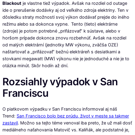
Blackout
je vlastne tiež výpadok. Avšak na rozdiel od outage
ide o prerušenie dodávky aj od veľkého zdroja elektriny. Ten v
dôsledku straty možnosti svoj výkon dodávať prejde do iného
režimu alebo sa dokonca vypne. Tento (tieto) elektrárne
(zdroje) je potom potrebné „prifázovať“ k sústave, alebo v
horšom prípade dokonca znovu rozbehnúť. Avšak na rozdiel
od malých elektrární (jednotky MW výkonu, zväčša OZE)
naštartovať a „prifázovať“ bežnú elektráreň s desiatkami a
stovkami megawatt (MW) výkonu nie je jednoduché a nie je to
otázka minút. Skôr hodín až dní.
Rozsiahly výpadok v San
Franciscu
O piatkovom výpadku v San Franciscu informoval aj náš
Trend:
San Francisco bolo bez prúdu, život v meste sa takmer
zastavil
. Možno sa tejto téme venoval iba preto, že už mali dosť
mediálneho naťahovania Matovič vs. Kaliňák, ale podstatné je,