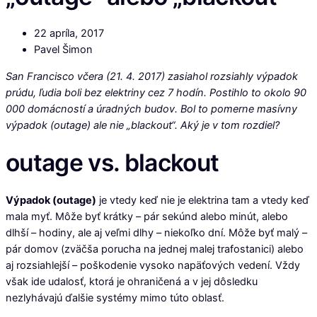
22 apríla, 2017
Pavel Šimon
San Francisco včera (21. 4. 2017) zasiahol rozsiahly výpadok
prúdu, ľudia boli bez elektriny cez 7 hodín. Postihlo to okolo 90
000 domácností a úradných budov. Bol to pomerne masívny
výpadok (outage) ale nie „blackout“. Aký je v tom rozdiel?
outage vs. blackout
Výpadok (outage)
je vtedy keď nie je elektrina tam a vtedy keď
mala myť. Môže byť krátky – pár sekúnd alebo minút, alebo
dlhší – hodiny, ale aj veľmi dlhy – niekoľko dní. Môže byť malý –
pár domov (zväčša porucha na jednej malej trafostanici) alebo
aj rozsiahlejší – poškodenie vysoko napäťových vedení. Vždy
však ide udalosť, ktorá je ohraničená a v jej dôsledku
nezlyhávajú ďalšie systémy mimo túto oblasť.