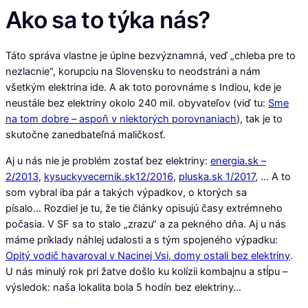
Ako sa to týka nás?
Táto správa vlastne je úplne bezvýznamná, veď „chleba pre to
nezlacnie“, korupciu na Slovensku to neodstráni a nám
všetkým elektrina ide. A ak toto porovnáme s Indiou, kde je
neustále bez elektriny okolo 240 mil. obyvateľov (viď tu:
Sme
na tom dobre – aspoň v niektorých porovnaniach
), tak je to
skutočne zanedbateľná maličkosť.
Aj u nás nie je problém zostať bez elektriny:
energia.sk –
2/2013
,
kysuckyvecernik.sk12/2016
,
pluska.sk 1/2017
, … A to
som vybral iba pár a takých výpadkov, o ktorých sa
písalo… Rozdiel je tu, že tie články opisujú časy extrémneho
počasia. V SF sa to stalo „zrazu“ a za pekného dňa. Aj u nás
máme príklady náhlej udalosti a s tým spojeného výpadku:
Opitý vodič havaroval v Nacinej Vsi, domy ostali bez elektriny
.
U nás minulý rok pri žatve došlo ku kolízii kombajnu a stĺpu –
výsledok: naša lokalita bola 5 hodín bez elektriny…