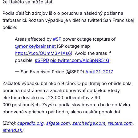
že i takéto sa môže stať.
Podľa ďalších zdrojov išlo o poruchu a následný požiar na
trafostanici. Rozsah výpadku je vidieť na twitteri San Franciskej
polície:
Areas affected by
#SF
power outage (capture of
@monkeybrainsnet
ISP outage map
https://t.co/OUmM3x1As6
). Avoid the areas if
possible.
#SFPD
pic.twitter.com/AIcSpNR51G
— San Francisco Police (@SFPD)
April 21, 2017
Začiatok výpadku bol okolo 9 ráno. O pol tretej po obede bola
porucha odstránená a začali obnovovať dodávku. Vtedy
elektrinu dostalo cca. 23 000 odberateľov z 90
000 postihnutých. Zvyšku podľa slov hovorcu bude dodávka
obnovená v priebehu pár hodín, alebo neskôr popoludní.
(
Zdroj:
capradio.org
,
sfgate.com
,
zerohedge.com
,
reuters.com
,
etrend.sk
)