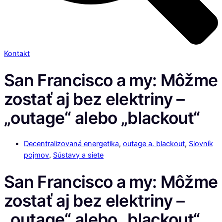
Kontakt
San Francisco a my: Môžme
zostať aj bez elektriny –
„outage“ alebo „blackout“
Decentralizovaná energetika
,
outage a. blackout
,
Slovník
pojmov
,
Sústavy a siete
San Francisco a my: Môžme
zostať aj bez elektriny –
„outage“ alebo „blackout“