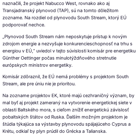
naznačili, že projekt Nabucco West, rovnako ako aj
Transjadranský plynovod (TAP), sú na tomto dôležitom
zozname. Na rozdiel od plynovodu South Stream, ktorý EÚ
podporovať nechce.
„Plynovod South Stream nám neposkytuje prístup k novým
zdrojom energie a nezvyšuje konkurencieschopnosť na trhu s
energiou v EÚ,“ uviedol v tejto súvislosti komisár pre energetiku
Günther Oettinger počas minulotýždňového stretnutie
európskych ministrov energetiky.
Komisár zdôraznil, že EÚ nemá problémy s projektom South
Stream, ale pre úniu nie je prioritou.
Na zozname projektov EK, ktoré majú cezhraničný význam, by
mal byť aj projekt zameraný na vytvorenie energetickej siete v
oblasti Baltského mora, s cieľom znížiť energetickú závislosť
pobaltských štátov od Ruska. Ďalším možným projektom je
štúdia týkajúca sa výstavby plynovodu spájajúceho Cyprus a
Krétu, odkiaľ by plyn prúdil do Grécka a Talianska.