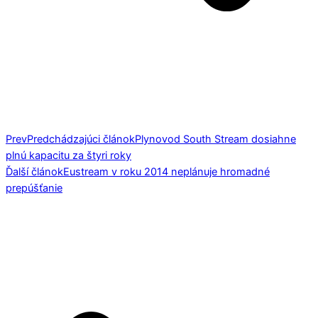
Prev
Predchádzajúci článok
Plynovod South Stream dosiahne
plnú kapacitu za štyri roky
Ďalší článok
Eustream v roku 2014 neplánuje hromadné
prepúšťanie