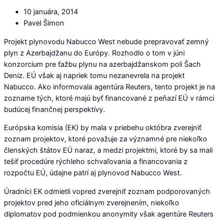
10 januára, 2014
Pavel Šimon
Projekt plynovodu Nabucco West nebude prepravovať zemný
plyn z Azerbajdžanu do Európy. Rozhodlo o tom v júni
konzorcium pre ťažbu plynu na azerbajdžanskom poli Šach
Deniz. EÚ však aj napriek tomu nezanevrela na projekt
Nabucco. Ako informovala agentúra Reuters, tento projekt je na
zozname tých, ktoré majú byť financované z peňazí EÚ v rámci
budúcej finančnej perspektívy.
Európska komisia (EK) by mala v priebehu októbra zverejniť
zoznam projektov, ktoré považuje za významné pre niekoľko
členských štátov EÚ naraz, a medzi projektmi, ktoré by sa mali
tešiť procedúre rýchleho schvaľovania a financovania z
rozpočtu EÚ, údajne patrí aj plynovod Nabucco West.
Úradníci EK odmietli vopred zverejniť zoznam podporovaných
projektov pred jeho oficiálnym zverejnením, niekoľko
diplomatov pod podmienkou anonymity však agentúre Reuters