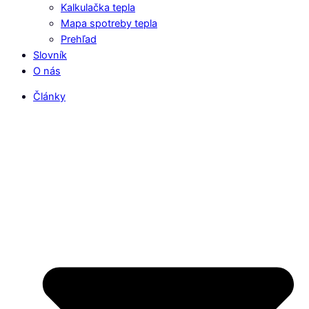
Kalkulačka tepla
Mapa spotreby tepla
Prehľad
Slovník
O nás
Články