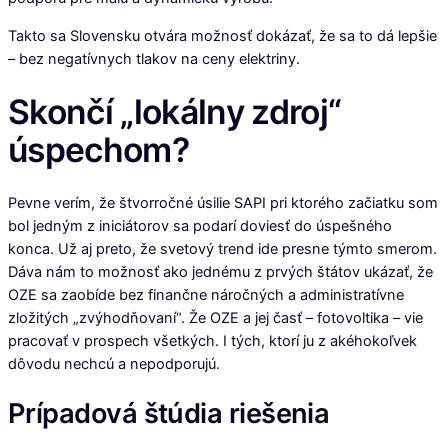
Takto sa Slovensku otvára možnosť dokázať, že sa to dá lepšie
– bez negatívnych tlakov na ceny elektriny.
Skončí „lokálny zdroj“
úspechom?
Pevne verím, že štvorročné úsilie SAPI pri ktorého začiatku som
bol jedným z iniciátorov sa podarí doviesť do úspešného
konca. Už aj preto, že svetový trend ide presne týmto smerom.
Dáva nám to možnosť ako jednému z prvých štátov ukázať, že
OZE sa zaobíde bez finančne náročných a administratívne
zložitých „zvýhodňovaní“. Že OZE a jej časť – fotovoltika – vie
pracovať v prospech všetkých. I tých, ktorí ju z akéhokoľvek
dôvodu nechcú a nepodporujú.
Prípadová štúdia riešenia