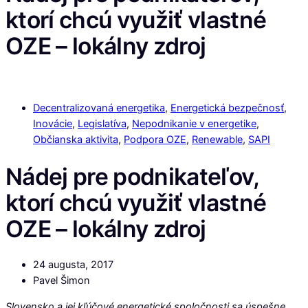
ktorí chcú využiť vlastné
OZE – lokálny zdroj
Decentralizovaná energetika
,
Energetická bezpečnosť
,
Inovácie
,
Legislatíva
,
Nepodnikanie v energetike
,
Občianska aktivita
,
Podpora OZE
,
Renewable
,
SAPI
Nádej pre podnikateľov,
ktorí chcú využiť vlastné
OZE – lokálny zdroj
24 augusta, 2017
Pavel Šimon
Slovensko a jej kľúčové energetické spoločnosti sa úspešne