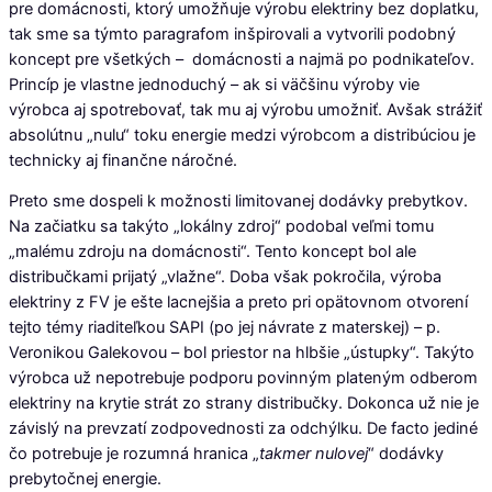
pre domácnosti, ktorý umožňuje výrobu elektriny bez doplatku,
tak sme sa týmto paragrafom inšpirovali a vytvorili podobný
koncept pre všetkých – domácnosti a najmä po podnikateľov.
Princíp je vlastne jednoduchý – ak si väčšinu výroby vie
výrobca aj spotrebovať, tak mu aj výrobu umožniť. Avšak strážiť
absolútnu „nulu“ toku energie medzi výrobcom a distribúciou je
technicky aj finančne náročné.
Preto sme dospeli k možnosti limitovanej dodávky prebytkov.
Na začiatku sa takýto „lokálny zdroj“ podobal veľmi tomu
„malému zdroju na domácnosti“. Tento koncept bol ale
distribučkami prijatý „vlažne“. Doba však pokročila, výroba
elektriny z FV je ešte lacnejšia a preto pri opätovnom otvorení
tejto témy riaditeľkou SAPI (po jej návrate z materskej) – p.
Veronikou Galekovou – bol priestor na hlbšie „ústupky“. Takýto
výrobca už nepotrebuje podporu povinným plateným odberom
elektriny na krytie strát zo strany distribučky. Dokonca už nie je
závislý na prevzatí zodpovednosti za odchýlku. De facto jediné
čo potrebuje je rozumná hranica „
takmer nulovej
“ dodávky
prebytočnej energie.