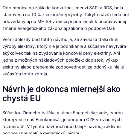
Táto hranica na základe konzultácií, medzi SAPI a RDS, bola
stanovená na 10 % z celoročnej výroby. Takýto návrh teda bol
odovzdaný aj na MH SR v rámci pripomienok k pripravovanej
zmene energetického zákona aj zákona o podpore OZE.
Veľmi dôležitý bod tohto návrhu je, že zavádza ďalší druh
výroby elektriny, ktorý nie je podnikanie a súčasne nevytvára
akýkoľvek tlak na zvyšovanie koncovej ceny elektriny. Ani
jedna z možných nákladových položiek: doplatok, výkup
elektriny alebo preberanie zodpovednosti za odchýlku nie je
súčasťou tohto zdroja.
Návrh je dokonca miernejší ako
chystá EU
Súčasťou Zimného balíčka v rámci Energetickej únie, tvorbu
ktorej vedie náš Eurokomisár, je podpora OZE vo viacerých
rozmeroch. V týchto návrhoch idú ďalej – navrhujú aktívnu
podporu pre malú a dynamickú výrobu.