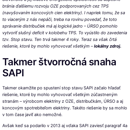
bránia ďalšiemu rozvoju OZE podporovaných cez TPS
(navyšovaním koncových cien elektriny). I napriek tomu, že sa
to viacerým z nás nepáči, treba na rovinu povedať, že toto
správanie distribučiek má aj logické jadro – ÚRSO pomohlo
vytvoriť slušný deficit v kolobehu TPS. To vyústilo do zavedenia
tzv. Stop stavu. Ten trvá takmer 4 roky. Teraz sa však črtá
riešenie, ktoré by mohlo vyhovovať všetkým –
lokálny zdroj.
Takmer štvorročná snaha
SAPI
Takmer okamžite po spustení stop stavu SAPI začalo hľadať
riešenie, ktoré by mohlo vyhovovať všetkým zúčastneným
stranám – výrobcom elektriny z OZE, distribučkám, ÚRSO a aj
koncovým spotrebiteľom elektriny. Takéto riešenie by sa mohlo
v tom čase javiť ako nemožné.
Avšak keď sa podarilo v 2013 aj vďaka SAPI zaviesť paragraf 4a