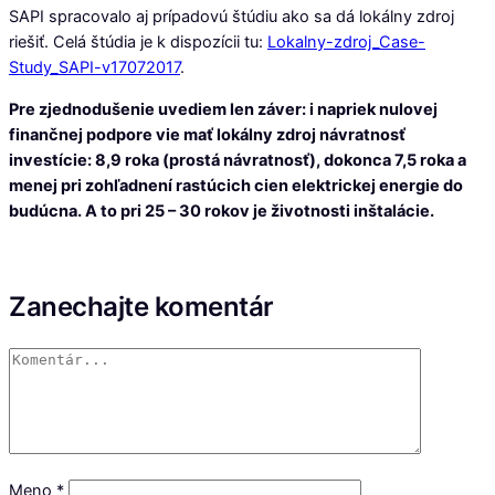
SAPI spracovalo aj prípadovú štúdiu ako sa dá lokálny zdroj
riešiť. Celá štúdia je k dispozícii tu:
Lokalny-zdroj_Case-
Study_SAPI-v17072017
.
Pre zjednodušenie uvediem len záver: i napriek nulovej
finančnej podpore vie mať lokálny zdroj návratnosť
investície: 8,9 roka (prostá návratnosť), dokonca 7,5 roka a
menej pri zohľadnení rastúcich cien elektrickej energie do
budúcna. A to pri 25 – 30 rokov je životnosti inštalácie.
Zanechajte komentár
Meno
*