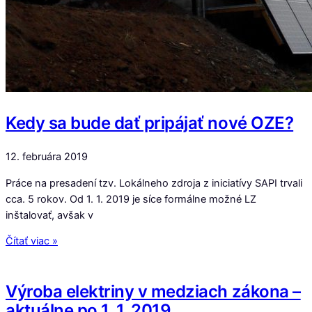
Kedy sa bude dať pripájať nové OZE?
12. februára 2019
Práce na presadení tzv. Lokálneho zdroja z iniciatívy SAPI trvali
cca. 5 rokov. Od 1. 1. 2019 je síce formálne možné LZ
inštalovať, avšak v
Čítať viac »
Výroba elektriny v medziach zákona –
aktuálne po 1. 1. 2019