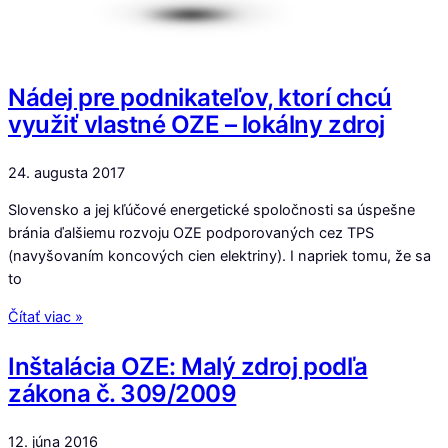
Nádej pre podnikateľov, ktorí chcú
využiť vlastné OZE – lokálny zdroj
24. augusta 2017
Slovensko a jej kľúčové energetické spoločnosti sa úspešne
bránia ďalšiemu rozvoju OZE podporovaných cez TPS
(navyšovaním koncových cien elektriny). I napriek tomu, že sa
to
Čítať viac »
Inštalácia OZE: Malý zdroj podľa
zákona č. 309/2009
12. júna 2016