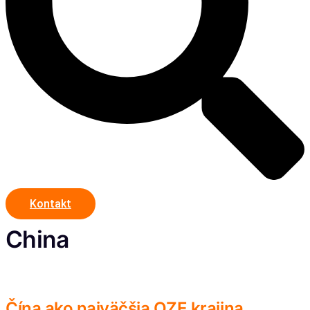
Kontakt
China
Čína ako najväčšia OZE krajina