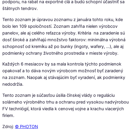
podporu, na rabat na exportné clá a budú schopní účastniť sa
štátnych tendrov.
Tento zoznam je úpravou zoznamu z januára tohto roku, kde
bolo len 109 spoločností. Zoznam zahŕňa nielen výrobcov
panelov, ale aj celého reťazca výroby. Kritéria na zaradenie sú
dosť široké a zahŕňajú množstvo faktorov: minimálna výrobná
schopnosť od kremíku až po bunky (ingoty, wafery, …), ale aj
podmienky ochrany životného prostredia v mieste výroby.
Každých 6 mesiacov by sa mala kontrola týchto podmienok
opakovať a to dáva novým výrobcom možnosť byť zaradený
na zoznam. Naopak aj stávajúcim byť vyradení, ak podmienky
nedodržia.
Tento zoznam je súčasťou úsilia čínskej vlády o reguláciu
solárneho výrobného trhu a ochranu pred vysokou nadvýrobou
FV technlógií, ktorá viedla k cenovej vojne a krachu viacerých
firiem.
Zdroj:
© PHOTON