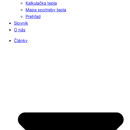
Kalkulačka tepla
Mapa spotreby tepla
Prehľad
Slovník
O nás
Články