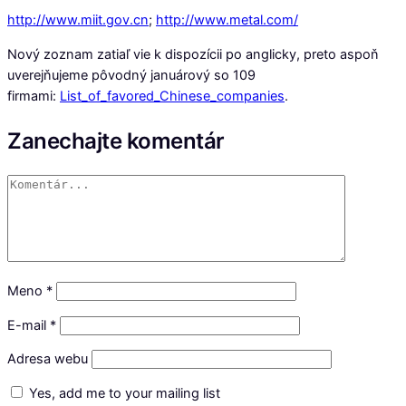
http://www.miit.gov.cn
;
http://www.metal.com/
Nový zoznam zatiaľ vie k dispozícii po anglicky, preto aspoň
uverejňujeme pôvodný januárový so 109
firmami:
List_of_favored_Chinese_companies
.
Zanechajte komentár
Meno
*
E-mail
*
Adresa webu
Yes, add me to your mailing list