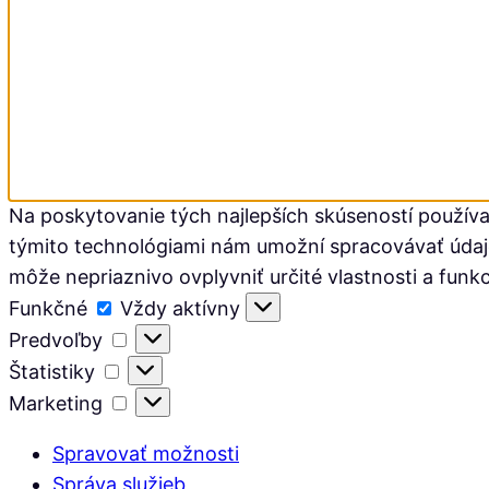
Na poskytovanie tých najlepších skúseností používa
týmito technológiami nám umožní spracovávať údaje, 
môže nepriaznivo ovplyvniť určité vlastnosti a funkc
Funkčné
Funkčné
Vždy aktívny
Predvoľby
Predvoľby
Štatistiky
Štatistiky
Marketing
Marketing
Spravovať možnosti
Správa služieb