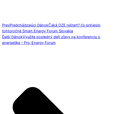
Prev
Predchádzajúci článok
Čaká OZE reštart? čo prinieslo
tohtoročné Smart Energy Forum Slovakia
Ďalší článok
Využite posledný deň zľavy na konferenciu o
energetike – Pro-Energy Forum