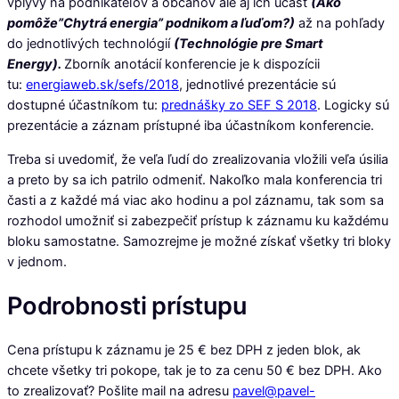
vplyvy na podnikateľov a občanov ale aj ich učasť
(Ako
pomôže”Chytrá energia” podnikom a ľuďom?)
až na pohľady
do jednotlivých technológií
(Technológie pre Smart
Energy).
Zborník anotácií konferencie je k dispozícii
tu:
energiaweb.sk/sefs/2018
, jednotlivé prezentácie sú
dostupné účastníkom tu:
prednášky zo SEF S 2018
. Logicky sú
prezentácie a záznam prístupné iba účastníkom konferencie.
Treba si uvedomiť, že veľa ľudí do zrealizovania vložili veľa úsilia
a preto by sa ich patrilo odmeniť. Nakoľko mala konferencia tri
časti a z každé má viac ako hodinu a pol záznamu, tak som sa
rozhodol umožniť si zabezpečiť prístup k záznamu ku každému
bloku samostatne. Samozrejme je možné získať všetky tri bloky
v jednom.
Podrobnosti prístupu
Cena prístupu k záznamu je 25 € bez DPH z jeden blok, ak
chcete všetky tri pokope, tak je to za cenu 50 € bez DPH. Ako
to zrealizovať? Pošlite mail na adresu
pavel@pavel-