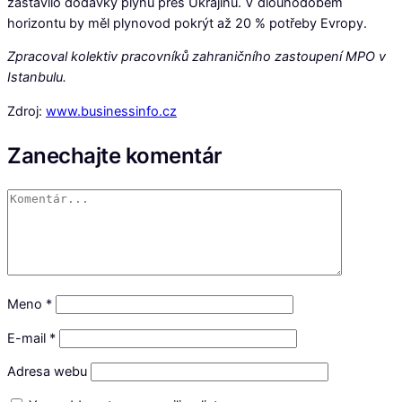
zastavilo dodávky plynu přes Ukrajinu. V dlouhodobém
horizontu by měl plynovod pokrýt až 20 % potřeby Evropy.
Zpracoval kolektiv pracovníků zahraničního zastoupení MPO v
Istanbulu.
Zdroj:
www.businessinfo.cz
Zanechajte komentár
Meno
*
E-mail
*
Adresa webu