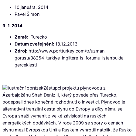
10 januára, 2014
Pavel Šimon
9. 1. 2014
Země:
Turecko
Datum zveřejnění:
18.12.2013
Zdroj:
http://www.portturkey.com/tr/uzman-
gorusu/38254-turkiye-ingiltere-is-forumu-istanbulda-
gerceklesti
Zástupci projektu plynovodu z
Ázerbájdžánu Shah Deniz II, který povede přes Turecko,
podepsali dnes konečné rozhodnutí o investici. Plynovod je
alternativní tranzitní cesta plynu do Evropy a díky němu se
Evropa snaží vymanit z velké závislosti na ruských
energetických dodávkách. V roce 2009 se spory o cenách
plynu mezi Evropskou Unií a Ruskem vyhrotili natolik, že Rusko