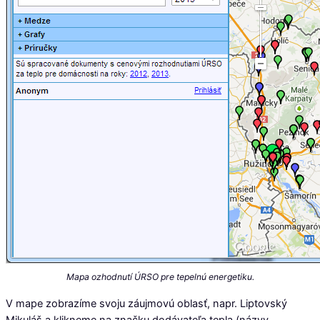
Mapa ozhodnutí ÚRSO pre tepelnú energetiku.
V mape zobrazíme svoju záujmovú oblasť, napr. Liptovský
Mikuláš a klikneme na značku dodávateľa tepla (názvy