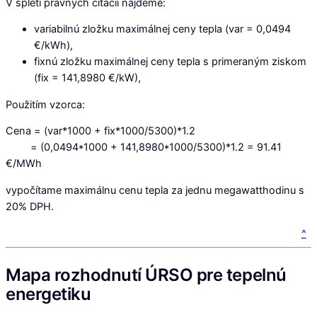
V spleti právnych citácií nájdeme:
variabilnú zložku maximálnej ceny tepla (var = 0,0494
€/kWh),
fixnú zložku maximálnej ceny tepla s primeraným ziskom
(fix = 141,8980 €/kW),
Použitím vzorca:
Cena = (var*1000 + fix*1000/5300)*1.2
= (0,0494*1000 + 141,8980*1000/5300)*1.2 = 91.41
€/MWh
vypočítame maximálnu cenu tepla za jednu megawatthodinu s
20% DPH.
^
Mapa rozhodnutí ÚRSO pre tepelnú
energetiku