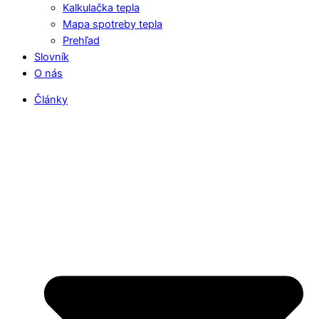
Kalkulačka tepla
Mapa spotreby tepla
Prehľad
Slovník
O nás
Články