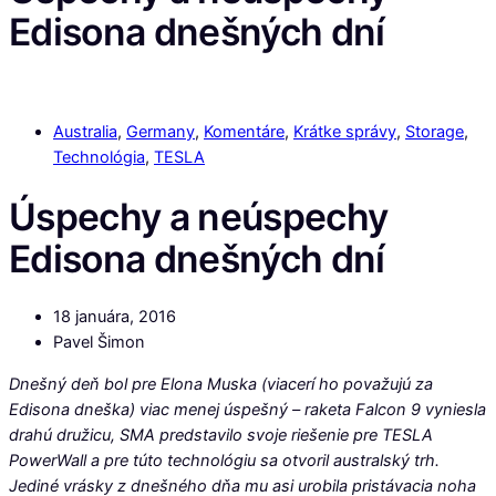
Edisona dnešných dní
Australia
,
Germany
,
Komentáre
,
Krátke správy
,
Storage
,
Technológia
,
TESLA
Úspechy a neúspechy
Edisona dnešných dní
18 januára, 2016
Pavel Šimon
Dnešný deň bol pre Elona Muska (viacerí ho považujú za
Edisona dneška) viac menej úspešný – raketa Falcon 9 vyniesla
drahú družicu, SMA predstavilo svoje riešenie pre TESLA
PowerWall a pre túto technológiu sa otvoril australský trh.
Jediné vrásky z dnešného dňa mu asi urobila pristávacia noha