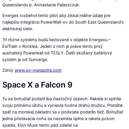
Queenslandu p. Annastacie Palaszczuk.
Energex rozbehol tento pilot aby získal reálne údaje pre
najlepšiu integráciu PowerWall-ov do South East Queensland’s
elektrickej siete.
Tri rôzne systémy budú testované v objekte Energexu –
EsiTrain v Rocklea. Jeden z nich je práve tento prvý
australský Powerwall od TESLY. Ďalší skúšaný batériový
systém je od Sunverge.
Zdroj:
www.pv-magazine.com
Space X a Falcon 9
Tu sa bohužiaľ podaril iba čiastočný úspech. Raketa si splnila
svoju primárnu úlohu a vyniesla hodne drahú družicu. Pristátie
späť na morskej základni sa v podstate podarilo tiež. Bohužiaľ
jedna pristávacia noha sa nezamkla úplne a raketa potom
spadla. Elon Musk tento pád zdieľal na