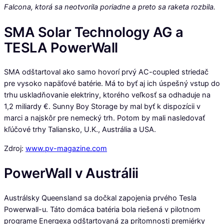
Falcona, ktorá sa neotvorila poriadne a preto sa raketa rozbila.
SMA Solar Technology AG a
TESLA PowerWall
SMA odštartoval ako samo hovorí prvý AC-coupled striedač
pre vysoko napäťové batérie. Má to byť aj ich úspešný vstup do
trhu uskladňovanie elektriny, ktorého veľkosť sa odhaduje na
1,2 miliardy €. Sunny Boy Storage by mal byť k dispozícii v
marci a najskôr pre nemecký trh. Potom by mali nasledovať
kľúčové trhy Taliansko, U.K., Austrália a USA.
Zdroj:
www.pv-magazine.com
PowerWall v Austrálii
Austrálsky Queensland sa dočkal zapojenia prvého Tesla
Powerwall-u. Táto domáca batéria bola riešená v pilotnom
programe Energexa odštartovaná za prítomnosti premiérky