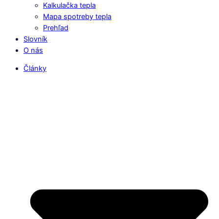
Kalkulačka tepla
Mapa spotreby tepla
Prehľad
Slovník
O nás
Články