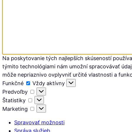
Na poskytovanie tých najlepších skúseností používa
týmito technológiami nám umožní spracovávať údaje, 
môže nepriaznivo ovplyvniť určité vlastnosti a funkc
Funkčné
Funkčné
Vždy aktívny
Predvoľby
Predvoľby
Štatistiky
Štatistiky
Marketing
Marketing
Spravovať možnosti
Správa služieb