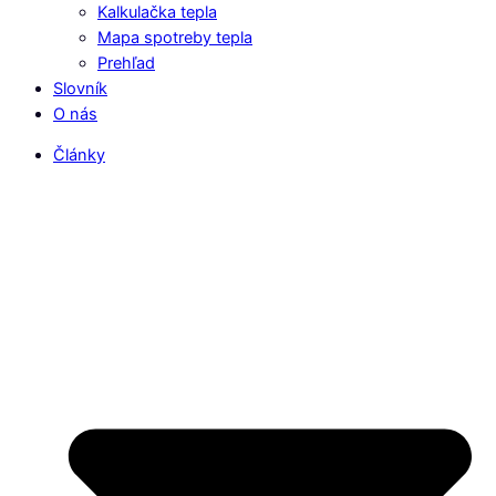
Kalkulačka tepla
Mapa spotreby tepla
Prehľad
Slovník
O nás
Články