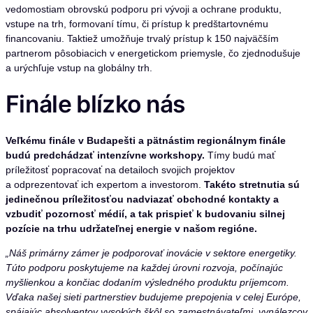
vedomostiam obrovskú podporu pri vývoji a ochrane produktu,
vstupe na trh, formovaní tímu, či prístup k predštartovnému
financovaniu. Taktiež umožňuje trvalý prístup k 150 najväčším
partnerom pôsobiacich v energetickom priemysle, čo zjednodušuje
a urýchľuje vstup na globálny trh.
Finále blízko nás
Veľkému finále v Budapešti a pätnástim regionálnym finále
budú predchádzať intenzívne workshopy.
Tímy budú mať
príležitosť popracovať na detailoch svojich projektov
a odprezentovať ich expertom a investorom.
Takéto stretnutia sú
jedinečnou príležitosťou nadviazať obchodné kontakty a
vzbudiť pozornosť médií, a tak prispieť k budovaniu silnej
pozície na trhu udržateľnej energie v našom regióne.
„Náš primárny zámer je podporovať inovácie v sektore energetiky.
Túto podporu poskytujeme na každej úrovni rozvoja, počínajúc
myšlienkou a končiac dodaním výsledného produktu príjemcom.
Vďaka našej sieti partnerstiev budujeme prepojenia v celej Európe,
spájajúc absolventov vysokých škôl so zamestnávateľmi, vynálezcov