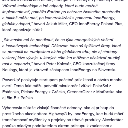
Víťazné technológie a iné nápady, ktoré bude možné
implementovať, pomôžu Európe pri ochrane životného prostredia
a taktiež môžu mať, po komercializácii s pomocou InnoEnergy,
globálny dopad,“
hovorí Jakub Miler, CEO InnoEnergy Poland Plus,
ktorá organizuje súťaž.
„Slovensko má čo ponúknuť, čo sa týka energetických riešení
a inovatívnych technológií. Dôkazom toho sú špičkové firmy, ktoré
sa presadili na európskom alebo globálnom trhu, ale aj startupy
v skorej fáze vývoja, u ktorých ešte len môžeme očakávať prudký
rast a expanziu,“
hovorí Peter Kolesár, CEO konzultačnej firmy
Neulogy, ktorá je zároveň zástupcom InnoEnergy na Slovensku.
PowerUp! poskytuje startupom početné príležitosti a otvára mnoho
dverí. Tento fakt môžu potvrdiť minuloroční víťazi: PolarSol z
Estónska, PleioneEnergy z Grécka, GreenerGizer z Maďarska ako
aj Bin-E z Poľska.
Výhercovia súťaže získajú finančné odmeny, ako aj prístup do
prestížneho akcelerátora Highway® by InnoEnergy, kde budú môcť
transformovať myšlienky a projekty na trhové produkty. Akcelerátor
ponúka mladým podnikateľom okrem prístupu k znalostiam a