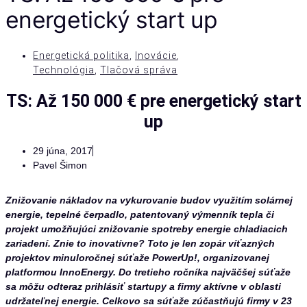
energetický start up
Energetická politika
,
Inovácie
,
Technológia
,
Tlačová správa
TS: Až 150 000 € pre energetický start
up
29 júna, 2017
Pavel Šimon
Znižovanie nákladov na vykurovanie budov využitím solárnej
energie, tepelné čerpadlo, patentovaný výmenník tepla či
projekt umožňujúci znižovanie spotreby energie chladiacich
zariadení. Znie to inovatívne? Toto je len zopár víťazných
projektov minuloročnej súťaže
PowerUp!, organizovanej
platformou InnoEnergy. Do tretieho ročníka najväčšej súťaže
sa môžu odteraz prihlásiť startupy a firmy aktívne v oblasti
udržateľnej energie. Celkovo sa súťaže zúčastňujú firmy v 23