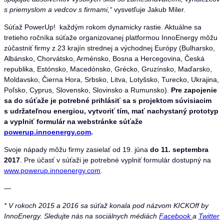
s priemyslom a vedcov s firmami,“
vysvetľuje Jakub Miler.
Súťaž PowerUp! každým rokom dynamicky rastie. Aktuálne sa
tretieho ročníka súťaže organizovanej platformou InnoEnergy môžu
zúčastniť firmy z 23 krajín strednej a východnej Európy (Bulharsko,
Albánsko, Chorvátsko, Arménsko, Bosna a Hercegovina, Česká
republika, Estónsko, Macedónsko, Grécko, Gruzínsko, Maďarsko,
Moldavsko, Čierna Hora, Srbsko, Litva, Lotyšsko, Turecko, Ukrajina,
Poľsko, Cyprus, Slovensko, Slovinsko a Rumunsko).
Pre zapojenie
sa do súťaže je potrebné prihlásiť sa s projektom súvisiacim
s udržateľnou energiou, vytvoriť tím, mať nachystaný prototyp
a vyplniť formulár na webstránke súťaže
powerup.innoenergy.com
.
Svoje nápady môžu firmy zasielať od 19. júna
do 11. septembra
2017
. Pre účasť v súťaži je potrebné vyplniť formulár dostupný na
www.powerup.innoenergy.com
.
—
* V rokoch 2015 a 2016 sa súťaž konala pod názvom KICKOff by
InnoEnergy. Sledujte nás na sociálnych médiách
Facebook
a
Twitter