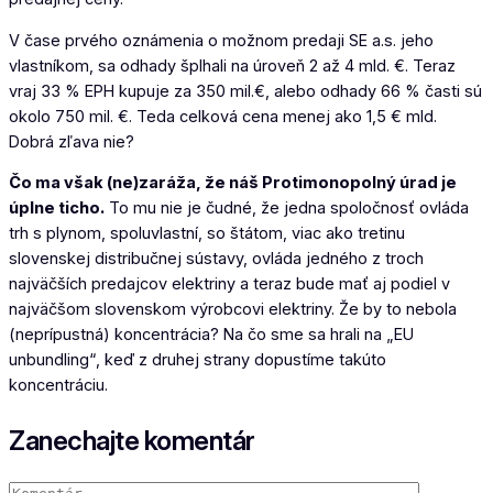
V čase prvého oznámenia o možnom predaji SE a.s. jeho
vlastníkom, sa odhady šplhali na úroveň 2 až 4 mld. €. Teraz
vraj 33 % EPH kupuje za 350 mil.€, alebo odhady 66 % časti sú
okolo 750 mil. €. Teda celková cena menej ako 1,5 € mld.
Dobrá zľava nie?
Čo ma však (ne)zaráža, že náš Protimonopolný úrad je
úplne ticho.
To mu nie je čudné, že jedna spoločnosť ovláda
trh s plynom, spoluvlastní, so štátom, viac ako tretinu
slovenskej distribučnej sústavy, ovláda jedného z troch
najväčších predajcov elektriny a teraz bude mať aj podiel v
najväčšom slovenskom výrobcovi elektriny. Že by to nebola
(neprípustná) koncentrácia? Na čo sme sa hrali na „EU
unbundling“, keď z druhej strany dopustíme takúto
koncentráciu.
Zanechajte komentár