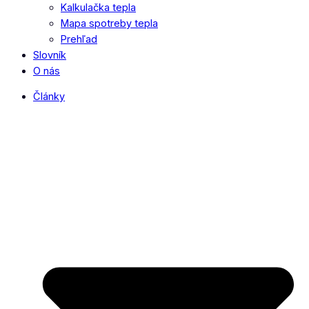
Kalkulačka tepla
Mapa spotreby tepla
Prehľad
Slovník
O nás
Články