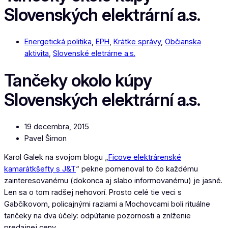
Slovenských elektrární a.s.
Energetická politika
,
EPH
,
Krátke správy
,
Občianska
aktivita
,
Slovenské eletrárne a.s.
Tančeky okolo kúpy
Slovenských elektrární a.s.
19 decembra, 2015
Pavel Šimon
Karol Galek na svojom blogu „
Ficove elektrárenské
kamarátkšefty s J&T
“ pekne pomenoval to čo každému
zainteresovanému (dokonca aj slabo informovanému) je jasné.
Len sa o tom radšej nehovorí. Prosto celé tie veci s
Gabčíkovom, policajnými raziami a Mochovcami boli rituálne
tančeky na dva účely: odpútanie pozornosti a zníženie
predajnej ceny.