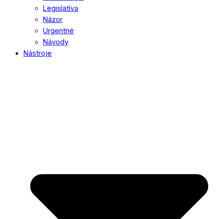
Legislatíva
Názor
Urgentné
Návody
Nástroje