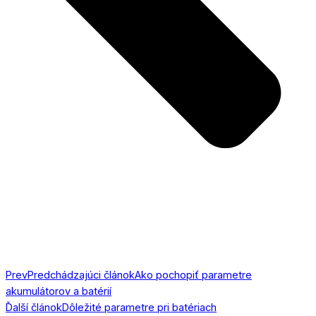
Prev
Predchádzajúci článok
Ako pochopiť parametre
akumulátorov a batérií
Ďalší článok
Dôležité parametre pri batériach