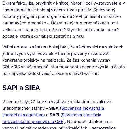
Okrem faktu, že, prvýkrát v krátkej histórii, boli vystavovatelia v
samostatnej hale bolo aj viacero iných pozitív. Sprievodný
odborný program pod organizáciou SAPI priniesol množstvo
zaujímavých prednášok. Účasť na týchto prednáškach bola
veľká a to i napriek faktu, že celé štyri dni bolo vonku pekné
počasie, ktoré skôr lákalo zostať na Slnku.
Veľmi dobrou známkou bol aj fakt, že návštevníci na stánkoch
jednotlivých vystavovateľov boli pripravený diskutovať
konkrétne projekty na realizáciu. Za čas konania výstav
SOLARIS sa všeobecná informovanosť značne zvýšila, a často
bola aj veľká radosť viesť diskusie s návštevníkmi.
SAPI a SIEA
V centre haly „C“ kde sa výstava konala dominovali dva
„nekomerčné“ stánky –
SIEA
(
Slovenská inovačná a
energetická agentúra
) a
SAPI
(
Slovenská asociácia
fotovoltického priemyslu a OZE)
. Na oboch stánkoch sa
venovali najmä poradenstvu pri inštaláciách – samozrejme