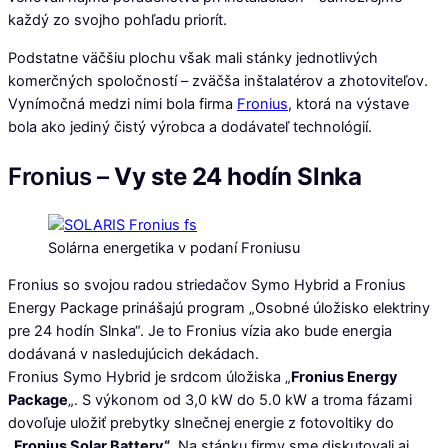
každý zo svojho pohľadu priorít.
Podstatne väčšiu plochu však mali stánky jednotlivých
komerčných spoločností – zväčša inštalatérov a zhotoviteľov.
Vynímočná medzi nimi bola firma
Fronius
, ktorá na výstave
bola ako jediný čistý výrobca a dodávateľ technológií.
Fronius –
Vy ste 24 hodín Slnka
Solárna energetika v podaní Froniusu
Fronius so svojou radou striedačov Symo Hybrid a Fronius
Energy Package prinášajú program „Osobné úložisko elektriny
pre 24 hodín Slnka“. Je to Fronius vízia ako bude energia
dodávaná v nasledujúcich dekádach.
Fronius Symo Hybrid je srdcom úložiska „
Fronius Energy
Package
„. S výkonom od 3,0 kW do 5.0 kW a troma fázami
dovoľuje uložiť prebytky slnečnej energie z fotovoltiky do
„
Fronius Solar Battery“
. Na stánku firmy sme diskutovali aj