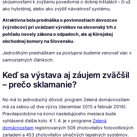
skúsenosťami k zvýšeniu povedomia o dobrej inštalácii – či už
ako hybridnej, alebo ako zvýšiť návratnosť systému.
Atraktívna bola prednáška o povinnostiach dovozcov
(výrobcov) pri uvádzaní výrobkov na slovenský trh z
pohľadu novely zákona o odpadoch, ale aj Kórejskej
obchodnej komory na Slovensku.
Jednotlivým prednáškam sa postupne budeme venovať viac v
samostatných článkoch.
Keď sa výstava aj záujem zväčšil
– prečo sklamanie?
No má to jednoduchý dôvod: program Zelená domácnostiam
má za sebou už dve výzvy (december 2015 a február 2016).
Pravdepodobne na konci nasledujúceho mesiaca bude
vyhlásené ďalšie kolo. K 1. 4. je v programe
Zelená
domácnostiam
registrovaných 509 zhotoviteľov fotovoltických
zariadení a 453 zhotoviteľov slnečných tepelných systémov.