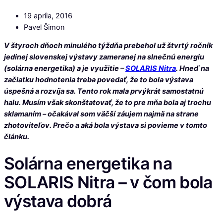
19 apríla, 2016
Pavel Šimon
V štyroch dňoch minulého týždňa prebehol už štvrtý ročník
jedinej slovenskej výstavy zameranej na slnečnú energiu
(solárna energetika) a je využitie –
SOLARIS Nitra
. Hneď na
začiatku hodnotenia treba povedať, že to bola výstava
úspešná a rozvíja sa. Tento rok mala prvýkrát samostatnú
halu. Musím však skonštatovať, že to pre mňa bola aj trochu
sklamaním – očakával som väčší záujem najmä na strane
zhotoviteľov. Prečo a aká bola výstava si povieme v tomto
článku.
Solárna energetika na
SOLARIS Nitra – v čom bola
výstava dobrá