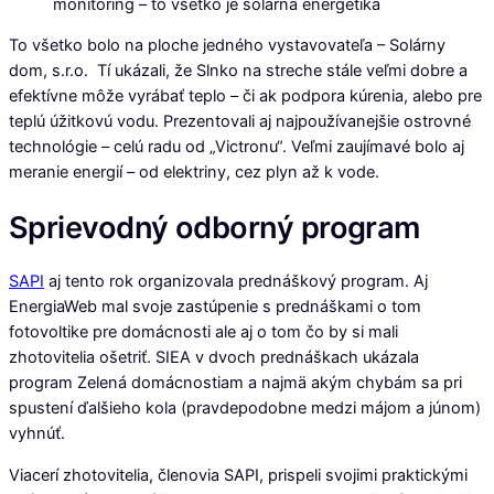
monitoring – to všetko je solárna energetika
To všetko bolo na ploche jedného vystavovateľa – Solárny
dom, s.r.o. Tí ukázali, že Slnko na streche stále veľmi dobre a
efektívne môže vyrábať teplo – či ak podpora kúrenia, alebo pre
teplú úžitkovú vodu. Prezentovali aj najpoužívanejšie ostrovné
technológie – celú radu od „Victronu“. Veľmi zaujímavé bolo aj
meranie energií – od elektriny, cez plyn až k vode.
Sprievodný odborný program
SAPI
aj tento rok organizovala prednáškový program. Aj
EnergiaWeb mal svoje zastúpenie s prednáškami o tom
fotovoltike pre domácnosti ale aj o tom čo by si mali
zhotovitelia ošetriť. SIEA v dvoch prednáškach ukázala
program Zelená domácnostiam a najmä akým chybám sa pri
spustení ďalšieho kola (pravdepodobne medzi májom a júnom)
vyhnúť.
Viacerí zhotovitelia, členovia SAPI, prispeli svojimi praktickými