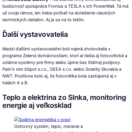
budúcnosť spolupráce Fronius a TESLA s ich PowerWall. Tá má
už svoje rámce, len treba počkať na doriešenie viacerých
technických detailov. Aj ja sa na to teším.
Ďalší vystavovatelia
Medzi ďalšími vystavovateľmi boli najmä zhotovitelia v
programe Zelená domácnostiam, ktorí al riešia aj fotovoltické a
solárne systémy pre firmy alebo úplne bez štátnej podpory.
Patrí k nim bSpot s.r.o., GEEA s.r.o. alebo Solarity Slovakia a
NWT. Pozitívne bolo aj, že fotovoltika bola zastúpená aj v
halách A a B.
Teplo a elektrina zo Slnka, monitoring
energie aj veľkosklad
Ostrovný systém, teplo, meranie a