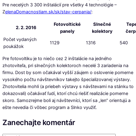
Pre necelých 3 300 inštalácií pre všetky 4 technológie –
Z
elenaDomacnostiam.sk/sk/stav-cerpania/
:
Fotovoltické
Slnečné
Tep
2. 2. 2016
panely
kolektory
čerp
Počet vydaných
1129
1316
540
poukážok
Pre fotovoltiku je to niečo cez 2 inštalácie na jedného
zhotoviteľa, pri slnečných kolektoroch necelé 3 zariadenia na
firmu. Dost by som očakával vyšší záujem o oslovenie pomerne
vysokého počtu návštevníkov takejto špecializovanej výstavy.
Zhotovitelia mohli (a priebeh výstavy s návštevami na stánku to
dokazovali) očakávať ľudí, ktorí chcú riešiť realizácie pomerne
skoro. Samozrejme boli aj návštevníci, ktorí sa „len“ orientujú a
ešte nevedia či vôbec program a Slnko využiť.
Zanechajte komentár