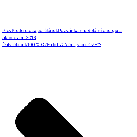
Prev
Predchádzajúci článok
Pozvánka na: Solární energie a
akumulace 2016
Ďalší článok
100 % OZE diel 7: A čo „staré OZE“?