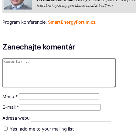
Program konferencie:
SmartEnergyForum.cz
Zanechajte komentár
Meno
*
E-mail
*
Adresa webu
Yes, add me to your mailing list