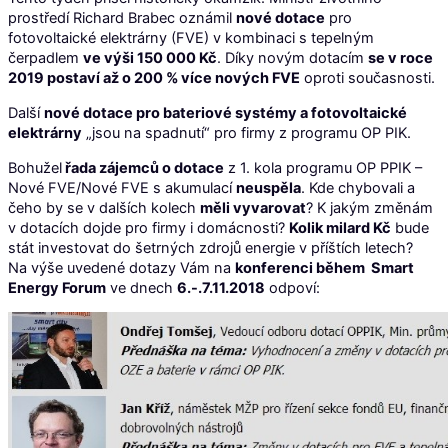
prostředí Richard Brabec oznámil
nové dotace
pro
fotovoltaické elektrárny (FVE) v kombinaci s tepelným
čerpadlem
ve výši 150 000 Kč
. Díky novým dotacím
se v roce
2019 postaví až o 200 % více nových FVE
oproti současnosti.
Další
nové dotace pro bateriové systémy a fotovoltaické
elektrárny
„jsou na spadnutí“ pro firmy z programu OP PIK.
Bohužel
řada zájemců o dotace
z 1. kola programu OP PPIK –
Nové FVE/Nové FVE s akumulací
neuspěla
. Kde chybovali a
čeho by se v dalších kolech
měli vyvarovat
? K jakým změnám
v dotacích dojde pro firmy i domácnosti?
Kolik milard Kč
bude
stát investovat do šetrných zdrojů energie v příštích letech?
Na výše uvedené dotazy Vám na
konferenci během Smart
Energy Forum
ve dnech
6.-.7.11.2018
odpoví: