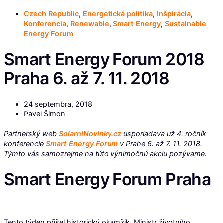
Czech Republic
,
Energetická politika
,
Inšpirácia
,
Konferencia
,
Renewable
,
Smart Energy
,
Sustainable
Energy Forum
Smart Energy Forum 2018
Praha 6. až 7. 11. 2018
24 septembra, 2018
Pavel Šimon
Partnerský web
SolarniNovinky.cz
usporiadava už 4. ročník
konferencie
Smart Energy Forum
v Prahe 6. až 7. 11. 2018.
Týmto vás samozrejme na túto výnimočnú akciu pozývame.
Smart Energy Forum Praha
Tento týden přišel historický okamžik. Ministr životního