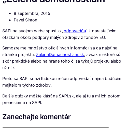
8 septembra, 2015
Pavel Šimon
SAPI na svojom webe spustilo „
odpovedňu
“ k narastajúcim
otázkam okolo podpory malých zdrojov z fondov EU.
Samozrejme množstvo oficiálnych informácií sa dá nájsť na
stránke projektu:
ZelenaDomacnostiam.sk
, avšak niektoré sú
skôr praktické alebo na hrane toho či sa týkajú projektu alebo
už nie.
Preto sa SAPI snaží ľudskou rečou odpovedať najmä budúcim
majiteľom týchto zdrojov.
Ďalšie otázky môžte klásť na SAPI.sk, ale aj tu a mi ich potom
prenesieme na SAPI.
Zanechajte komentár