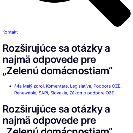
Kontakt
Rozširujúce sa otázky a
najmä odpovede pre
„Zelenú domácnostiam“
§4a Malý zdroj
,
Komentáre
,
Legislatíva
,
Podpora OZE
,
Renewable
,
SAPI
,
Slovakia
,
Zákon o podpore OZE
Rozširujúce sa otázky a
najmä odpovede pre
„Zelenú domácnostiam“