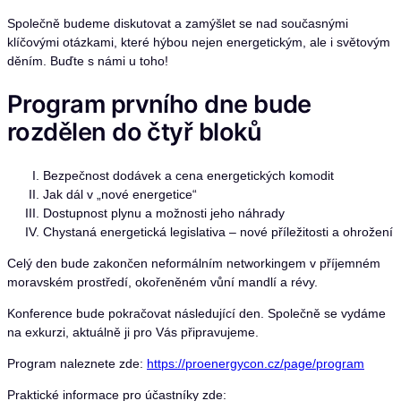
Společně budeme diskutovat a zamýšlet se nad současnými
klíčovými otázkami, které hýbou nejen energetickým, ale i světovým
děním. Buďte s námi u toho!
Program prvního dne bude
rozdělen do čtyř bloků
Bezpečnost dodávek a cena energetických komodit
Jak dál v „nové energetice“
Dostupnost plynu a možnosti jeho náhrady
Chystaná energetická legislativa – nové příležitosti a ohrožení
Celý den bude zakončen neformálním networkingem v příjemném
moravském prostředí, okořeněném vůní mandlí a révy.
Konference bude pokračovat následující den. Společně se vydáme
na exkurzi, aktuálně ji pro Vás připravujeme.
Program naleznete zde:
https://proenergycon.cz/page/program
Praktické informace pro účastníky zde: