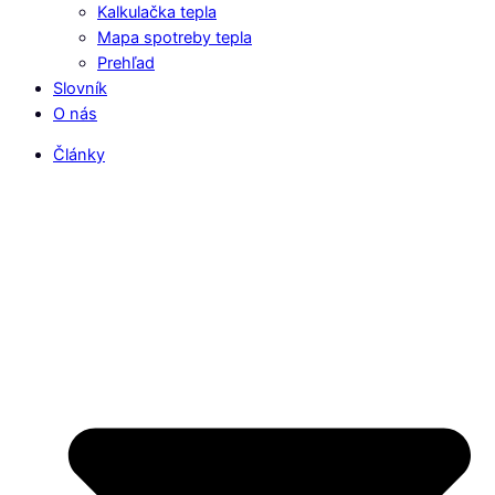
Kalkulačka tepla
Mapa spotreby tepla
Prehľad
Slovník
O nás
Články