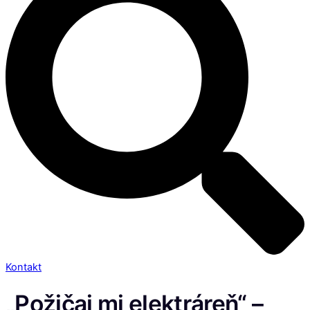
Kontakt
„Požičaj mi elektráreň“ –