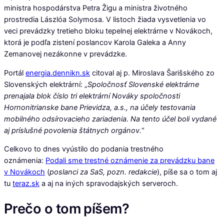
ministra hospodárstva Petra Žigu a ministra životného
prostredia Lászlóa Solymosa. V listoch žiada vysvetlenia vo
veci prevádzky tretieho bloku tepelnej elektrárne v Novákoch,
ktorá je podľa zistení poslancov Karola Galeka a Anny
Zemanovej nezákonne v prevádzke.
Portál
energia.dennikn.sk
citoval aj p. Miroslava Šarišského zo
Slovenských elektrární: „
Spoločnosť Slovenské elektrárne
prenajala blok číslo tri elektrární Nováky spoločnosti
Hornonitrianske bane Prievidza, a.s., na účely testovania
mobilného odsírovacieho zariadenia. Na tento účel boli vydané
aj príslušné povolenia štátnych orgánov.
“
Celkovo to dnes vyústilo do podania trestného
oznámenia:
Podali sme trestné oznámenie za prevádzku bane
v Novákoch
(
poslanci za SaS, pozn. redakcie
), píše sa o tom aj
tu
teraz.sk
a aj na iných spravodajských serveroch.
Prečo o tom píšem?