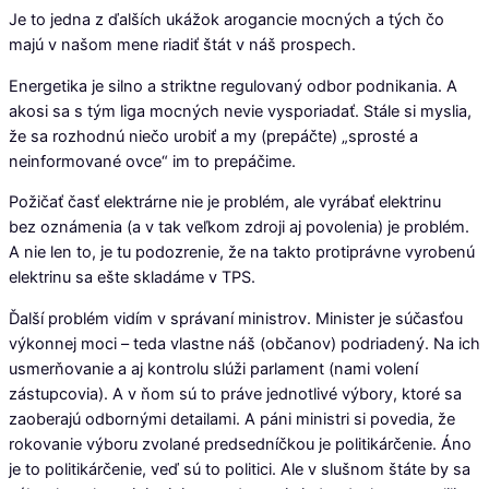
Je to jedna z ďalších ukážok arogancie mocných a tých čo
majú v našom mene riadiť štát v náš prospech.
Energetika je silno a striktne regulovaný odbor podnikania. A
akosi sa s tým liga mocných nevie vysporiadať. Stále si myslia,
že sa rozhodnú niečo urobiť a my (prepáčte) „sprosté a
neinformované ovce“ im to prepáčime.
Požičať časť elektrárne nie je problém, ale vyrábať elektrinu
bez oznámenia (a v tak veľkom zdroji aj povolenia) je problém.
A nie len to, je tu podozrenie, že na takto protiprávne vyrobenú
elektrinu sa ešte skladáme v TPS.
Ďalší problém vidím v správaní ministrov. Minister je súčasťou
výkonnej moci – teda vlastne náš (občanov) podriadený. Na ich
usmerňovanie a aj kontrolu slúži parlament (nami volení
zástupcovia). A v ňom sú to práve jednotlivé výbory, ktoré sa
zaoberajú odbornými detailami. A páni ministri si povedia, že
rokovanie výboru zvolané predsedníčkou je politikárčenie. Áno
je to politikárčenie, veď sú to politici. Ale v slušnom štáte by sa