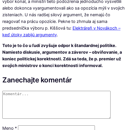
výbor konal, a ministri tieto podozrenia jednoducho vysvetlili
alebo dokonca vyargumentovali ako sa opozícia mýli v svojich
zisteniach. U nás radšej silový argument, že nemajú čo
reagovať na prácu opozície. Pekne to zhrnula aj sama
predsedníčka výboru p. Kiššová tu:
Elektráreň v Novákoch –
keď útoky zabijú argumenty
.
Toto je to čo u ľudí zvyšuje odpor k štandardnej politike.
Namiesto diskusie, argumentov a záverov – obviňovanie, a
koniec politickej korektnosti. Zdá sa teda, že p. premier už
svojich ministrov o konci korektnosti informoval.
Zanechajte komentár
Meno
*