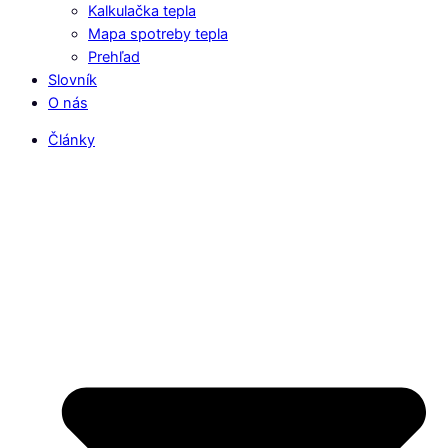
Kalkulačka tepla
Mapa spotreby tepla
Prehľad
Slovník
O nás
Články