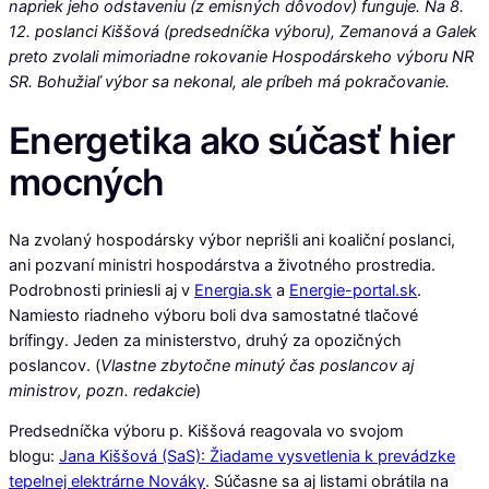
napriek jeho odstaveniu (z emisných dôvodov) funguje. Na 8.
12. poslanci Kiššová (predsedníčka výboru), Zemanová a Galek
preto zvolali mimoriadne rokovanie Hospodárskeho výboru NR
SR. Bohužiaľ výbor sa nekonal, ale príbeh má pokračovanie.
Energetika ako súčasť hier
mocných
Na zvolaný hospodársky výbor neprišli ani koaliční poslanci,
ani pozvaní ministri hospodárstva a životného prostredia.
Podrobnosti priniesli aj v
Energia.sk
a
Energie-portal.sk
.
Namiesto riadneho výboru boli dva samostatné tlačové
brífingy. Jeden za ministerstvo, druhý za opozičných
poslancov. (
Vlastne zbytočne minutý čas poslancov aj
ministrov, pozn. redakcie
)
Predsedníčka výboru p. Kiššová reagovala vo svojom
blogu:
Jana Kiššová (SaS): Žiadame vysvetlenia k prevádzke
tepelnej elektrárne Nováky
. Súčasne sa aj listami obrátila na