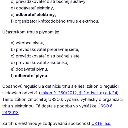
c) prevádzkovateľ distribučnej sústavy,
d) dodávateľ elektriny,
e)
odberateľ elektriny,
f) organizátor krátkodobého trhu s elektrinou.
Účastníkom trhu s plynom je:
a) výrobca plynu,
b) prevádzkovateľ prepravnej siete,
c) prevádzkovateľ distribučnej siete,
d) prevádzkovateľ zásobníka,
e) dodávateľ plynu,
f)
odberateľ plynu
.
Obsahovú reguláciu a definíciu trhu ale rieši zákon o regulácii
sieťových odvetví (
zákon č. 250/2012, § 1 odsek d) a § 24
).
Tento zákon zmocnil aj ÚRSO k vydaniu vyhlášky o organizácii
trhu s elektrinou. Tá dostala podobu vo vyhláške
ÚRSO č.
24/2013
.
Za trh s elektrinou je zodpovedná spoločnosť
OKTE, a.s.