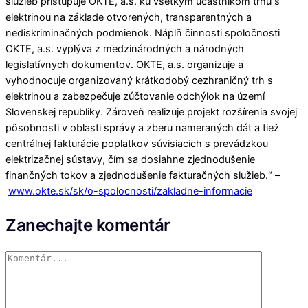
služieb pristupuje OKTE, a.s. ku všetkým účastníkom trhu s
elektrinou na základe otvorených, transparentných a
nediskriminačných podmienok. Náplň činnosti spoločnosti
OKTE, a.s. vyplýva z medzinárodných a národných
legislatívnych dokumentov. OKTE, a.s. organizuje a
vyhodnocuje organizovaný krátkodobý cezhraničný trh s
elektrinou a zabezpečuje zúčtovanie odchýlok na území
Slovenskej republiky. Zároveň realizuje projekt rozšírenia svojej
pôsobnosti v oblasti správy a zberu nameraných dát a tiež
centrálnej fakturácie poplatkov súvisiacich s prevádzkou
elektrizačnej sústavy, čím sa dosiahne zjednodušenie
finančných tokov a zjednodušenie fakturačných služieb.“ –
www.okte.sk/sk/o-spolocnosti/zakladne-informacie
Zanechajte komentár