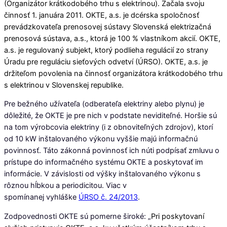
(Organizátor krátkodobého trhu s elektrinou). Začala svoju
činnosť 1. januára 2011. OKTE, a.s. je dcérska spoločnosť
prevádzkovateľa prenosovej sústavy Slovenská elektrizačná
prenosová sústava, a.s., ktorá je 100 % vlastníkom akcií. OKTE,
a.s. je regulovaný subjekt, ktorý podlieha regulácií zo strany
Úradu pre reguláciu sieťových odvetví (ÚRSO). OKTE, a.s. je
držiteľom povolenia na činnosť organizátora krátkodobého trhu
s elektrinou v Slovenskej republike.
Pre bežného užívateľa (odberateľa elektriny alebo plynu) je
dôležité, že OKTE je pre nich v podstate neviditeľné. Horšie sú
na tom výrobcovia elektriny (i z obnoviteľných zdrojov), ktorí
od 10 kW inštalovaného výkonu vyššie majú informačnú
povinnosť. Táto zákonná povinnosť ich núti podpísať zmluvu o
prístupe do informačného systému OKTE a poskytovať im
informácie. V závislosti od výšky inštalovaného výkonu s
rôznou hĺbkou a periodicitou. Viac v
spomínanej vyhláške
ÚRSO č. 24/2013
.
Zodpovednosti OKTE sú pomerne široké: „
Pri poskytovaní