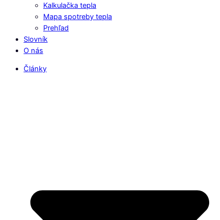
Kalkulačka tepla
Mapa spotreby tepla
Prehľad
Slovník
O nás
Články