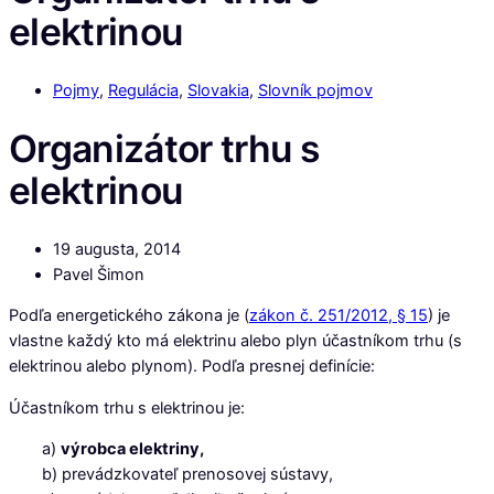
elektrinou
Pojmy
,
Regulácia
,
Slovakia
,
Slovník pojmov
Organizátor trhu s
elektrinou
19 augusta, 2014
Pavel Šimon
Podľa energetického zákona je (
zákon č. 251/2012, § 15
) je
vlastne každý kto má elektrinu alebo plyn účastníkom trhu (s
elektrinou alebo plynom). Podľa presnej definície:
Účastníkom trhu s elektrinou je:
a)
výrobca elektriny,
b) prevádzkovateľ prenosovej sústavy,