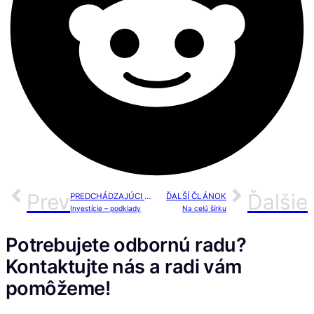
Prev
Ďalšie
PREDCHÁDZAJÚCI ČLÁNOK
ĎALŠÍ ČLÁNOK
Investície – podklady
Na celú šírku
Potrebujete odbornú radu?
Kontaktujte nás a radi vám
pomôžeme!