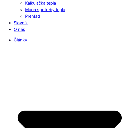
Kalkulačka tepla
Mapa spotreby tepla
Prehľad
Slovník
O nás
Články