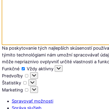
Na poskytovanie tých najlepších skúseností používa
týmito technológiami nám umožní spracovávať údaje, 
môže nepriaznivo ovplyvniť určité vlastnosti a funkc
Funkčné
Funkčné
Vždy aktívny
Predvoľby
Predvoľby
Štatistiky
Štatistiky
Marketing
Marketing
Spravovať možnosti
Správa služieb