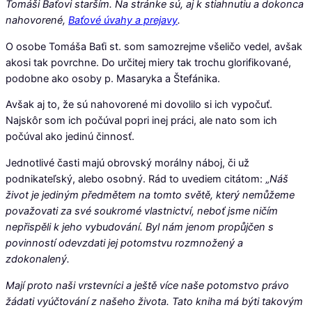
Tomáši Baťovi starším. Na stránke sú, aj k stiahnutiu a dokonca
nahovorené,
Baťové úvahy a prejavy
.
O osobe Tomáša Baťi st. som samozrejme všeličo vedel, avšak
akosi tak povrchne. Do určitej miery tak trochu glorifikované,
podobne ako osoby p. Masaryka a Štefánika.
Avšak aj to, že sú nahovorené mi dovolilo si ich vypočuť.
Najskôr som ich počúval popri inej práci, ale nato som ich
počúval ako jedinú činnosť.
Jednotlivé časti majú obrovský morálny náboj, či už
podnikateľský, alebo osobný. Rád to uvediem citátom: „
Náš
život je jediným předmětem na tomto světě, který nemůžeme
považovati za své soukromé vlastnictví, neboť jsme ničím
nepřispěli k jeho vybudování. Byl nám jenom propůjčen s
povinností odevzdati jej potomstvu rozmnožený a
zdokonalený.
Mají proto naši vrstevníci a ještě více naše potomstvo právo
žádati vyúčtování z našeho života. Tato kniha má býti takovým