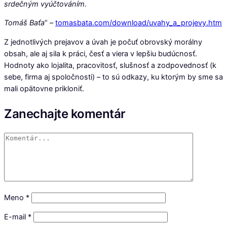
srdečným vyúčtováním.
Tomáš Baťa
“ –
tomasbata.com/download/uvahy_a_projevy.htm
Z jednotlivých prejavov a úvah je počuť obrovský morálny
obsah, ale aj sila k práci, česť a viera v lepšiu budúcnosť.
Hodnoty ako lojalita, pracovitosť, slušnosť a zodpovednosť (k
sebe, firma aj spoločnosti) – to sú odkazy, ku ktorým by sme sa
mali opätovne prikloniť.
Zanechajte komentár
Meno
*
E-mail
*