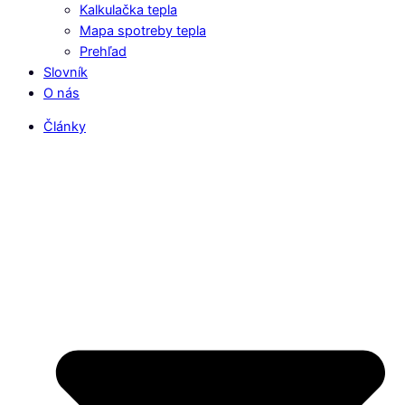
Kalkulačka tepla
Mapa spotreby tepla
Prehľad
Slovník
O nás
Články