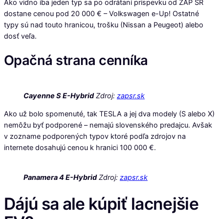
Ako vidno iba jeden typ sa po odrátaní príspevku od ZAP SR
dostane cenou pod 20 000 € – Volkswagen e-Up! Ostatné
typy sú nad touto hranicou, trošku (Nissan a Peugeot) alebo
dosť veľa.
Opačná strana cenníka
Cayenne S E-Hybrid
Zdroj:
zapsr.sk
Ako už bolo spomenuté, tak TESLA a jej dva modely (S alebo X)
nemôžu byť podporené – nemajú slovenského predajcu. Avšak
v zozname podporených typov ktoré podľa zdrojov na
internete dosahujú cenou k hranici 100 000 €.
Panamera 4 E-Hybrid
Zdroj:
zapsr.sk
Dájú sa ale kúpiť lacnejšie