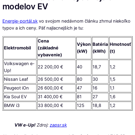
modelov EV
Energie-portál.sk
vo svojom nedávnom článku zhrnul niekoľko
typov a ich ceny. Päť najlacnejších je tu:
Cena
Výkon
Batéria
Hmotnosť
Elektromobil
(základné
(kW)
(kWh)
(t)
vybavenie)
Volkswagen e-
22 200,00 €
40
18,7
1,2
Up!
Nissan Leaf
26 500,00 €
80
30
1,5
Peugeot iOn
26 600,00 €
47
16
1,1
Kia Soul EV
31 400,00 €
81
27
1,6
BMW i3
33 800,00 €
125
18,8
1,2
VW e-Up!
Zdroj:
zapsr.sk