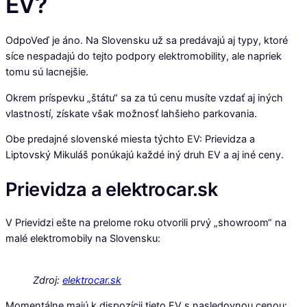
EV?
OdpoVeď je áno. Na Slovensku už sa predávajú aj typy, ktoré
síce nespadajú do tejto podpory elektromobility, ale napriek
tomu sú lacnejšie.
Okrem príspevku „štátu“ sa za tú cenu musíte vzdať aj iných
vlastností, získate však možnosť lahšieho parkovania.
Obe predajné slovenské miesta týchto EV: Prievidza a
Liptovský Mikuláš ponúkajú každé iný druh EV a aj iné ceny.
Prievidza a elektrocar.sk
V Prievidzi ešte na prelome roku otvorili prvý „showroom“ na
malé elektromobily na Slovensku:
Zdroj:
elektrocar.sk
Momentálne majú k dispozícii tieto EV s nasledovnou cenou: