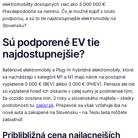
elektromobility dostupných viac ako 5 000 000 €.
Pravdepodobne sa neminú. Čo je možné kúpiť s touto
podporou, a sú to tie najdostupnejšie elektromobily na
Slovensku?
Sú podporené EV tie
najdostupnejšie?
Batériové elektromobily a Plug-In hybridné elektromobily, ktoré
sa nachádzajú v kategórii M1 a N1 majú nárok na postupné
vyplatenie 5 000 € (BEV) alebo 3 000 € (PHEV). Peniaze ale nie
sú vyplatené hneď ich získanie v celej sumy je podmieneé tým,
že vozidlo zostane min. 2 roky u slovenského majiteľa – všetky
podrobnosti tu:
zapsr.sk
. Príspevok sa však vzťahuje iba na
nové autá a zakúpené na Slovensku – na Teslu teda môžete
zabudnúť.
Priblibližná cena najlacnejších