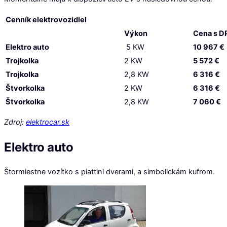
Cenník elektrovozidiel
Výkon
Cena s D
Elektro auto
5 KW
10 967
€
Trojkolka
2 KW
5 572
€
Trojkolka
2,8 KW
6 316
€
Štvorkolka
2 KW
6 316
€
Štvorkolka
2,8 KW
7 060
€
Zdroj:
elektrocar.sk
Elektro auto
Štormiestne vozítko s piattini dverami, a simbolickám kufrom.