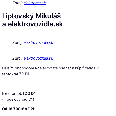
Zdroj:
elektrocar.sk
Liptovský Mikuláš
a elektrovozidla.sk
Zdroj:
elektrovozidla.sk
Zdroj:
elektrovozidla.sk
Ďalším obchodom kde si môžte osahať a kúpiť malý EV –
tentokrát ZD D1.
Elektromobil
ZD D1
(modelový rad D1)
Od 16 790 € s DPH