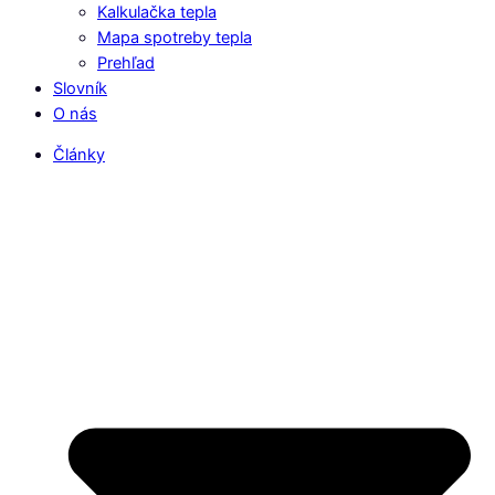
Kalkulačka tepla
Mapa spotreby tepla
Prehľad
Slovník
O nás
Články