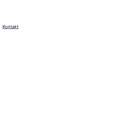
Potrebujete odbornú radu?
Kontaktujte nás a radi vám pomôžeme!
Kontakt