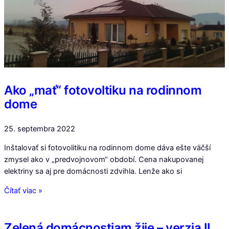
Ako „mať“ fotovoltiku na rodinnom
dome
25. septembra 2022
Inštalovať si fotovolitiku na rodinnom dome dáva ešte väčší
zmysel ako v „predvojnovom“ období. Cena nakupovanej
elektriny sa aj pre domácnosti zdvihla. Lenže ako si
Čítať viac »
Zelená domácnostiam žije – verzia II