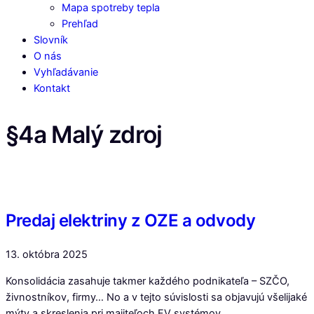
Mapa spotreby tepla
Prehľad
Slovník
O nás
Vyhľadávanie
Kontakt
§4a Malý zdroj
Predaj elektriny z OZE a odvody
13. októbra 2025
Konsolidácia zasahuje takmer každého podnikateľa – SZČO,
živnostníkov, firmy… No a v tejto súvislosti sa objavujú všelijaké
mýty a skreslenia pri majiteľoch FV systémov.