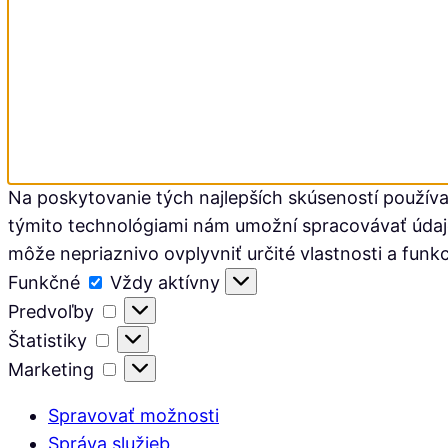
Na poskytovanie tých najlepších skúseností používa
týmito technológiami nám umožní spracovávať údaje, 
môže nepriaznivo ovplyvniť určité vlastnosti a funkc
Funkčné
Funkčné
Vždy aktívny
Predvoľby
Predvoľby
Štatistiky
Štatistiky
Marketing
Marketing
Spravovať možnosti
Správa služieb