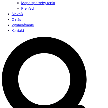
Mapa spotreby tepla
Prehľad
Slovník
O nás
Vyhľadávanie
Kontakt