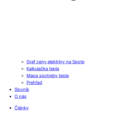
Graf ceny elektriny na Spote
Kalkulačka tepla
Mapa spotreby tepla
Prehľad
Slovník
O nás
Články