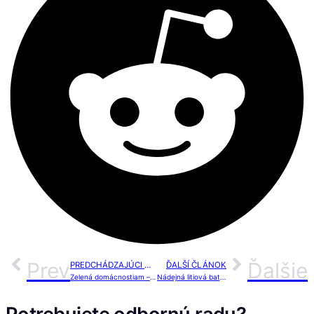
Prev
Ďalšie
PREDCHÁDZAJÚCI ČLÁNOK
ĎALŠÍ ČLÁNOK
Zelená domácnostiam – ako sa nesklamať (2 z 2)
Nádejná litiová batérie z Čiech