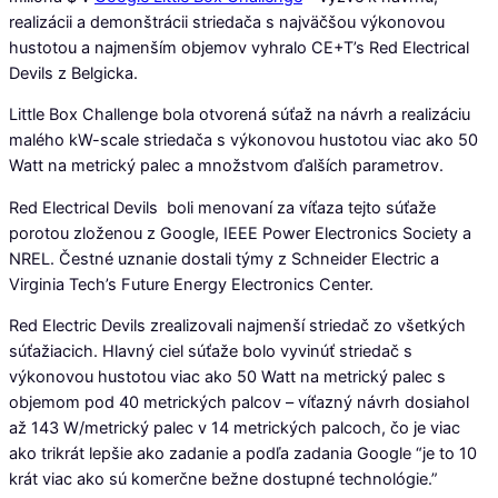
realizácii a demonštrácii striedača s najväčšou výkonovou
hustotou a najmenším objemov vyhralo CE+T’s Red Electrical
Devils z Belgicka.
Little Box Challenge bola otvorená súťaž na návrh a realizáciu
malého kW-scale striedača s výkonovou hustotou viac ako 50
Watt na metrický palec a množstvom ďalších parametrov.
Red Electrical Devils boli menovaní za víťaza tejto súťaže
porotou zloženou z Google, IEEE Power Electronics Society a
NREL. Čestné uznanie dostali týmy z Schneider Electric a
Virginia Tech’s Future Energy Electronics Center.
Red Electric Devils zrealizovali najmenší striedač zo všetkých
súťažiacich. Hlavný ciel súťaže bolo vyvinúť striedač s
výkonovou hustotou viac ako 50 Watt na metrický palec s
objemom pod 40 metrických palcov – víťazný návrh dosiahol
až 143 W/metrický palec v 14 metrických palcoch, čo je viac
ako trikrát lepšie ako zadanie a podľa zadania Google “je to 10
krát viac ako sú komerčne bežne dostupné technológie.”