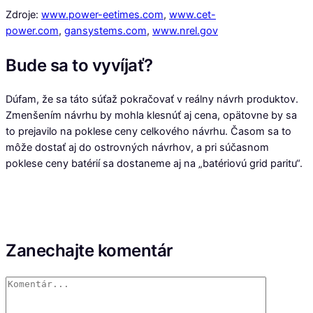
Zdroje:
www.power-eetimes.com
,
www.cet-
power.com
,
gansystems.com
,
www.nrel.gov
Bude sa to vyvíjať?
Dúfam, že sa táto súťaž pokračovať v reálny návrh produktov.
Zmenšením návrhu by mohla klesnúť aj cena, opätovne by sa
to prejavilo na poklese ceny celkového návrhu. Časom sa to
môže dostať aj do ostrovných návrhov, a pri súčasnom
poklese ceny batérií sa dostaneme aj na „batériovú grid paritu“.
Zanechajte komentár