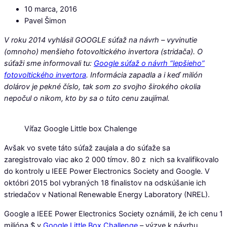
10 marca, 2016
Pavel Šimon
V roku 2014 vyhlásil GOOGLE súťaž na návrh – vyvinutie
(omnoho) menšieho fotovoltického invertora (stridača). O
súťaži sme informovali tu:
Google súťaž o návrh “lepšieho”
fotovoltického invertora
. Informácia zapadla a i keď milión
dolárov je pekné číslo, tak som zo svojho širokého okolia
nepočul o nikom, kto by sa o túto cenu zaujímal.
Víťaz Google Little box Chalenge
Avšak vo svete táto súťaž zaujala a do súťaže sa
zaregistrovalo viac ako 2 000 tímov. 80 z nich sa kvalifikovalo
do kontroly u IEEE Power Electronics Society and Google. V
októbri 2015 bol vybraných 18 finalistov na odskúšanie ich
striedačov v National Renewable Energy Laboratory (NREL).
Google a IEEE Power Electronics Society oznámili, že ich cenu 1
milióna $ v
Google Little Box Challenge
– výzve k návrhu,