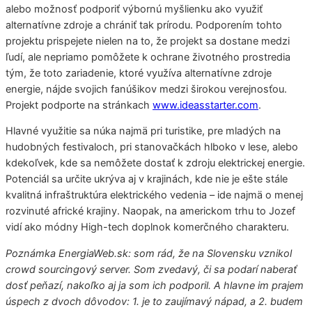
alebo možnosť podporiť výbornú myšlienku ako využiť
alternatívne zdroje a chrániť tak prírodu. Podporením tohto
projektu prispejete nielen na to, že projekt sa dostane medzi
ľudí, ale nepriamo pomôžete k ochrane životného prostredia
tým, že toto zariadenie, ktoré využíva alternatívne zdroje
energie, nájde svojich fanúšikov medzi širokou verejnosťou.
Projekt podporte na stránkach
www.ideasstarter.com
.
Hlavné využitie sa núka najmä pri turistike, pre mladých na
hudobných festivaloch, pri stanovačkách hlboko v lese, alebo
kdekoľvek, kde sa nemôžete dostať k zdroju elektrickej energie.
Potenciál sa určite ukrýva aj v krajinách, kde nie je ešte stále
kvalitná infraštruktúra elektrického vedenia – ide najmä o menej
rozvinuté africké krajiny. Naopak, na americkom trhu to Jozef
vidí ako módny High-tech doplnok komerčného charakteru.
Poznámka EnergiaWeb.sk: som rád, že na Slovensku vznikol
crowd sourcingový server. Som zvedavý, či sa podarí naberať
dosť peňazí, nakoľko aj ja som ich podporil. A hlavne im prajem
úspech z dvoch dôvodov: 1. je to zaujímavý nápad, a 2. budem