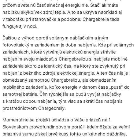
pričom svetelnú časť slnečnej energiu nie. Stačí ak máte
nablízku akýkoľvek zdroj tepla. A to sa ukrýva napríklad aj
v taboráku pri stanovačke a podobne. Chargebrella teda
funguje aj v noci.
Ďalšou z výhod oproti solárnym nabíjačkám a iným
fotovoltaickým zariadeniam je doba nabíjania. Kde pri solárnych
zariadeniach, ktoré vytvárajú elektrickú energiu strávite
nabíjaním svoju mladosť, s Chargebrellou si nabijete mobilné
zariadenia skoro za identický čas, na ktorý ste zvyknutý pri
nabíjaní z bežného zdroja elektrickej energie. A ten čas nie je
obmedzený samotnou Chargebrellou, ale obmedzením
mobilného zariadenia, koľko energie v danom čase „pustí“ do
samotnej batérie. Čím rýchlejšie sa budú vyvíjať nabíjačky
s kratšou dobou nabíjania, tým viac sa skráti čas nabíjania
prostredníctvom Chargebrelly.
Momentálne sa projekt uchádza o Vašu priazeň na 1.
Slovenskom crowdfundingovom portáli, kde môžete za veľmi
priaznivú sumu získať prvé kusy tohto unikátneho dáždnika,