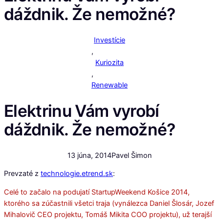
dáždnik. Že nemožné?
Investície
,
Kuriozita
,
Renewable
Elektrinu Vám vyrobí
dáždnik. Že nemožné?
13 júna, 2014
Pavel Šimon
Prevzaté z
technologie.etrend.sk
:
Celé to začalo na podujatí StartupWeekend Košice 2014,
ktorého sa zúčastnili všetci traja (vynálezca Daniel Šlosár, Jozef
Mihalovič CEO projektu, Tomáš Mikita COO projektu), už terajší