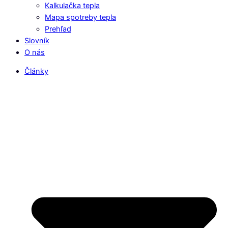
Kalkulačka tepla
Mapa spotreby tepla
Prehľad
Slovník
O nás
Články