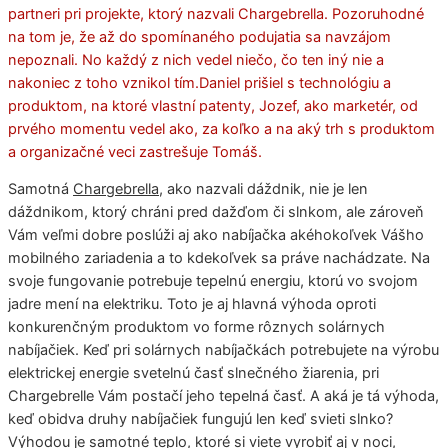
partneri pri projekte, ktorý nazvali Chargebrella. Pozoruhodné
na tom je, že až do spomínaného podujatia sa navzájom
nepoznali. No každý z nich vedel niečo, čo ten iný nie a
nakoniec z toho vznikol tím.Daniel prišiel s technológiu a
produktom, na ktoré vlastní patenty, Jozef, ako marketér, od
prvého momentu vedel ako, za koľko a na aký trh s produktom
a organizačné veci zastrešuje Tomáš.
Samotná
Chargebrella
, ako nazvali dáždnik, nie je len
dáždnikom, ktorý chráni pred dažďom či slnkom, ale zároveň
Vám veľmi dobre poslúži aj ako nabíjačka akéhokoľvek Vášho
mobilného zariadenia a to kdekoľvek sa práve nachádzate. Na
svoje fungovanie potrebuje tepelnú energiu, ktorú vo svojom
jadre mení na elektriku. Toto je aj hlavná výhoda oproti
konkurenčným produktom vo forme rôznych solárnych
nabíjačiek. Keď pri solárnych nabíjačkách potrebujete na výrobu
elektrickej energie svetelnú časť slnečného žiarenia, pri
Chargebrelle Vám postačí jeho tepelná časť. A aká je tá výhoda,
keď obidva druhy nabíjačiek fungujú len keď svieti slnko?
Výhodou je samotné teplo, ktoré si viete vyrobiť aj v noci,