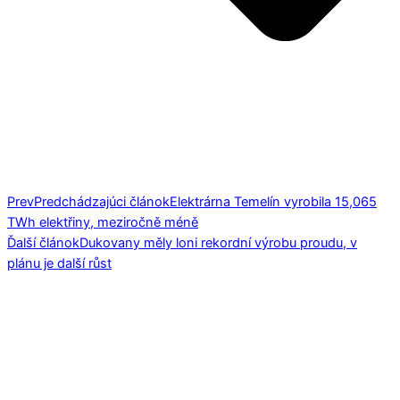
Prev
Predchádzajúci článok
Elektrárna Temelín vyrobila 15,065
TWh elektřiny, meziročně méně
Ďalší článok
Dukovany měly loni rekordní výrobu proudu, v
plánu je další růst