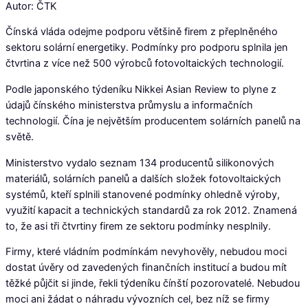
Autor: ČTK
Čínská vláda odejme podporu většině firem z přeplněného
sektoru solární energetiky. Podmínky pro podporu splnila jen
čtvrtina z více než 500 výrobců fotovoltaických technologií.
Podle japonského týdeníku Nikkei Asian Review to plyne z
údajů čínského ministerstva průmyslu a informačních
technologií. Čína je největším producentem solárních panelů na
světě.
Ministerstvo vydalo seznam 134 producentů silikonových
materiálů, solárních panelů a dalších složek fotovoltaických
systémů, kteří splnili stanovené podmínky ohledně výroby,
využití kapacit a technických standardů za rok 2012. Znamená
to, že asi tři čtvrtiny firem ze sektoru podmínky nesplnily.
Firmy, které vládním podmínkám nevyhověly, nebudou moci
dostat úvěry od zavedených finančních institucí a budou mít
těžké půjčit si jinde, řekli týdeníku čínští pozorovatelé. Nebudou
moci ani žádat o náhradu vývozních cel, bez níž se firmy