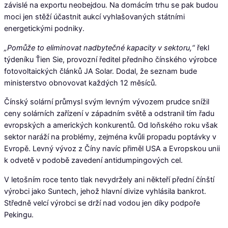
závislé na exportu neobejdou. Na domácím trhu se pak budou
moci jen stěží účastnit aukcí vyhlašovaných státními
energetickými podniky.
„Pomůže to eliminovat nadbytečné kapacity v sektoru,“
řekl
týdeníku Ťien Sie, provozní ředitel předního čínského výrobce
fotovoltaických článků JA Solar. Dodal, že seznam bude
ministerstvo obnovovat každých 12 měsíců.
Čínský solární průmysl svým levným vývozem prudce snížil
ceny solárních zařízení v západním světě a odstranil tím řadu
evropských a amerických konkurentů. Od loňského roku však
sektor naráží na problémy, zejména kvůli propadu poptávky v
Evropě. Levný vývoz z Číny navíc přiměl USA a Evropskou unii
k odvetě v podobě zavedení antidumpingových cel.
V letošním roce tento tlak nevydržely ani někteří přední čínští
výrobci jako Suntech, jehož hlavní divize vyhlásila bankrot.
Středně velcí výrobci se drží nad vodou jen díky podpoře
Pekingu.