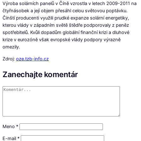
Výroba solárních panelů v Číně vzrostla v letech 2009-2011 na
čtyřnásobek a její objem přesáhl celou světovou poptávku.
Čínští producenti využili prudké expanze solární energetiky,
kterou vlády v západním světě štědře podporovaly z peněz
spotřebitelů. Kvůli dopadům globální finanční krizi a dluhové
krize v eurozóně však evropské vlády podpory výrazně
omezily.
Zdroj:
oze.tzb-info.cz
Zanechajte komentár
Meno
*
E-mail
*