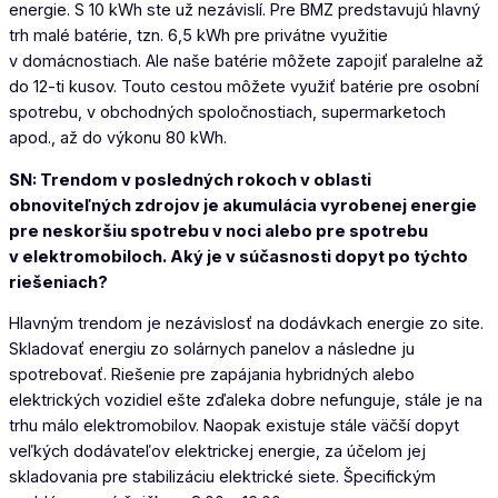
energie. S 10 kWh ste už nezávislí. Pre BMZ predstavujú hlavný
trh malé batérie, tzn. 6,5 kWh pre privátne využitie
v domácnostiach. Ale naše batérie môžete zapojiť paralelne až
do 12-ti kusov. Touto cestou môžete využiť batérie pre osobní
spotrebu, v obchodných spoločnostiach, supermarketoch
apod., až do výkonu 80 kWh.
SN: Trendom v posledných rokoch v oblasti
obnoviteľných zdrojov je akumulácia vyrobenej energie
pre neskoršiu spotrebu v noci alebo pre spotrebu
v elektromobiloch. Aký je v súčasnosti dopyt po týchto
riešeniach?
Hlavným trendom je nezávislosť na dodávkach energie zo site.
Skladovať energiu zo solárnych panelov a následne ju
spotrebovať. Riešenie pre zapájania hybridných alebo
elektrických vozidiel ešte zďaleka dobre nefunguje, stále je na
trhu málo elektromobilov. Naopak existuje stále väčší dopyt
veľkých dodávateľov elektrickej energie, za účelom jej
skladovania pre stabilizáciu elektrické siete. Špecifickým