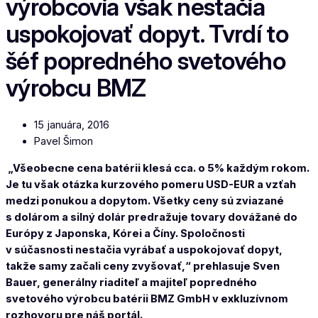
výrobcovia však nestačia
uspokojovať dopyt. Tvrdí to
šéf popredného svetového
výrobcu BMZ
15 januára, 2016
Pavel Šimon
„Všeobecne cena batérii klesá cca. o 5% každým rokom.
Je tu však otázka kurzového pomeru USD-EUR a vzťah
medzi ponukou a dopytom. Všetky ceny sú zviazané
s dolárom a silný dolár predražuje tovary dovážané do
Európy z Japonska, Kórei a Číny. Spoločnosti
v súčasnosti nestačia vyrábať a uspokojovať dopyt,
takže samy začali ceny zvyšovať,“
prehlasuje Sven
Bauer, generálny riaditeľ a majiteľ popredného
svetového výrobcu batérii BMZ GmbH v exkluzívnom
rozhovoru pre náš portál.