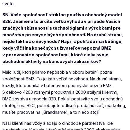
svete.
SN: Vaše spoločnosť striktne používa obchodný model
B2B. Znamená to určite veľkú výhodu v prípade Vašich
značných skúseností s technológiami a výrobkami pre
množstvo priemyselných spoločností. Na druhú stranu,
nejde taktiež o nevýhodu? Napr. z pohľadu marketingu,
kedy väčšina konečných užívateľov nepozná BMZ
v porovnaní so spoločnosťami, ktoré cielia svoje
obchodné aktivity na koncových zákazníkov?
Málo ľudí, ktorí priamo nepôsobia v oboru batérií, pozná
spoločnosť BMZ. To je isto veľká nevýhoda. Na druhú stranu,
každý, kto podniká v batériovom priemysle, pozná BMZ.
S celkovo 4200 rôznymi produktmi a 2000 stálymi klientmi,
BMZ zostáva u modelu B2B. Pokiaľ postavíte svoju obchodnú
stratégiu na B2C, potrebujete odlišnú predajnú sieť, marketing,
musíte pracovať na „Brandname“, a to niečo stojí.
Naši klienti nás vždy žiadajú o dlhodobé partnerstvá. Ide
o najstabilnejší biznis, ktorý môžete mať: 2000 obchodných