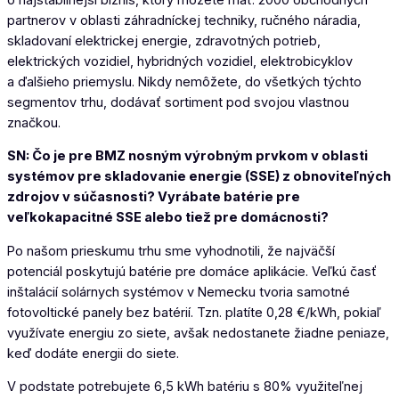
partnerov v oblasti záhradníckej techniky, ručného náradia,
skladovaní elektrickej energie, zdravotných potrieb,
elektrických vozidiel, hybridných vozidiel, elektrobicyklov
a ďalšieho priemyslu. Nikdy nemôžete, do všetkých týchto
segmentov trhu, dodávať sortiment pod svojou vlastnou
značkou.
SN: Čo je pre BMZ nosným výrobným prvkom v oblasti
systémov pre skladovanie energie (SSE) z obnoviteľných
zdrojov v súčasnosti? Vyrábate batérie pre
veľkokapacitné SSE alebo tiež pre domácnosti?
Po našom prieskumu trhu sme vyhodnotili, že najväčší
potenciál poskytujú batérie pre domáce aplikácie. Veľkú časť
inštalácií solárnych systémov v Nemecku tvoria samotné
fotovoltické panely bez batérií. Tzn. platíte 0,28 €/kWh, pokiaľ
využívate energiu zo siete, avšak nedostanete žiadne peniaze,
keď dodáte energii do siete.
V podstate potrebujete 6,5 kWh batériu s 80% využiteľnej