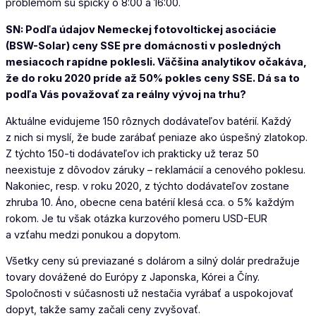
problémom sú špičky o 8:00 a 16:00.
SN: Podľa údajov Nemeckej fotovoltickej asociácie
(BSW-Solar) ceny SSE pre domácnosti v posledných
mesiacoch rapídne poklesli. Väčšina analytikov očakáva,
že do roku 2020 príde až 50% pokles ceny SSE. Dá sa to
podľa Vás považovať za reálny vývoj na trhu?
Aktuálne evidujeme 150 rôznych dodávateľov batérií. Každý
z nich si myslí, že bude zarábať peniaze ako úspešný zlatokop.
Z týchto 150-ti dodávateľov ich prakticky už teraz 50
neexistuje z dôvodov záruky – reklamácií a cenového poklesu.
Nakoniec, resp. v roku 2020, z týchto dodávateľov zostane
zhruba 10. Áno, obecne cena batérií klesá cca. o 5% každým
rokom. Je tu však otázka kurzového pomeru USD-EUR
a vzťahu medzi ponukou a dopytom.
Všetky ceny sú previazané s dolárom a silný dolár predražuje
tovary dovážené do Európy z Japonska, Kórei a Číny.
Spoločnosti v súčasnosti už nestačia vyrábať a uspokojovať
dopyt, takže samy začali ceny zvyšovať.