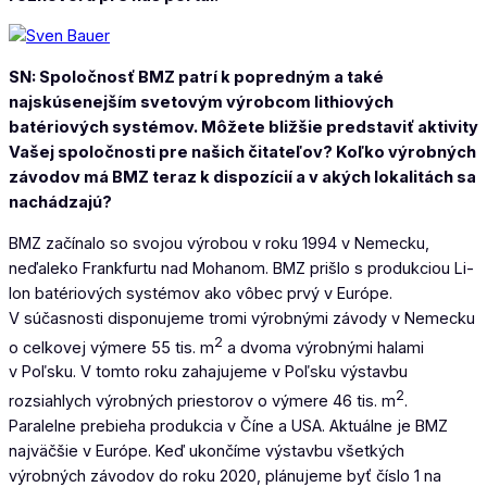
SN: Spoločnosť BMZ patrí k popredným a také
najskúsenejším svetovým výrobcom lithiových
batériových systémov. Môžete bližšie predstaviť aktivity
Vašej spoločnosti pre našich čitateľov? Koľko výrobných
závodov má BMZ teraz k dispozícií a v akých lokalitách sa
nachádzajú?
BMZ začínalo so svojou výrobou v roku 1994 v Nemecku,
neďaleko Frankfurtu nad Mohanom. BMZ prišlo s produkciou Li-
Ion batériových systémov ako vôbec prvý v Európe.
V súčasnosti disponujeme tromi výrobnými závody v Nemecku
2
o celkovej výmere 55 tis. m
a dvoma výrobnými halami
v Poľsku. V tomto roku zahajujeme v Poľsku výstavbu
2
rozsiahlych výrobných priestorov o výmere 46 tis. m
.
Paralelne prebieha produkcia v Číne a USA. Aktuálne je BMZ
najväčšie v Európe. Keď ukončíme výstavbu všetkých
výrobných závodov do roku 2020, plánujeme byť číslo 1 na