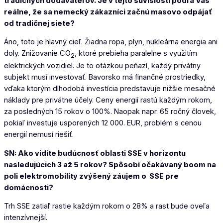
tradičných dodávateľov. Je v tejto súvislosti podľa Vás
reálne, že sa nemecký zákazníci začnú masovo odpájať
od tradičnej siete?
Áno, toto je hlavný cieľ. Žiadna ropa, plyn, nukleárna energia ani
doly. Znižovanie CO
, ktoré prebieha paralelne s využitím
2
elektrických vozidiel. Je to otázkou peňazí, každý privátny
subjekt musí investovať. Bavorsko má finančné prostriedky,
vďaka ktorým dlhodobá investícia predstavuje nižšie mesačné
náklady pre privátne účely. Ceny energií rastú každým rokom,
za posledných 15 rokov o 100%. Naopak napr. 65 ročný človek,
pokiaľ investuje usporených 12 000. EUR, problém s cenou
energií nemusí riešiť.
SN: Ako vidíte budúcnosť oblasti SSE v horizontu
nasledujúcich 3 až 5 rokov? Spôsobí očakávaný boom na
poli elektromobility zvýšený záujem o SSE pre
domácnosti?
Trh SSE zatiaľ rastie každým rokom o 28% a rast bude oveľa
intenzívnejší.