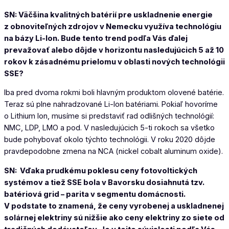
SN: Väčšina kvalitných batérií pre uskladnenie energie
z obnoviteľných zdrojov v Nemecku využíva technológiu
na bázy Li-Ion. Bude tento trend podľa Vás ďalej
prevažovať alebo dôjde v horizontu nasledujúcich 5 až 10
rokov k zásadnému prielomu v oblasti nových technológii
SSE?
Iba pred dvoma rokmi boli hlavným produktom olovené batérie.
Teraz sú plne nahradzované Li-Ion batériami. Pokiaľ hovoríme
o Lithium Ion, musíme si predstaviť rad odlišných technológií:
NMC, LDP, LMO a pod. V nasledujúcich 5-ti rokoch sa všetko
bude pohybovať okolo týchto technológii. V roku 2020 dôjde
pravdepodobne zmena na NCA (nickel cobalt aluminum oxide).
SN: Vďaka prudkému poklesu ceny fotovoltických
systémov a tiež SSE bola v Bavorsku dosiahnutá tzv.
batériová grid – parita v segmentu domácnosti.
V podstate to znamená, že ceny vyrobenej a uskladnenej
solárnej elektriny sú nižšie ako ceny elektriny zo siete od