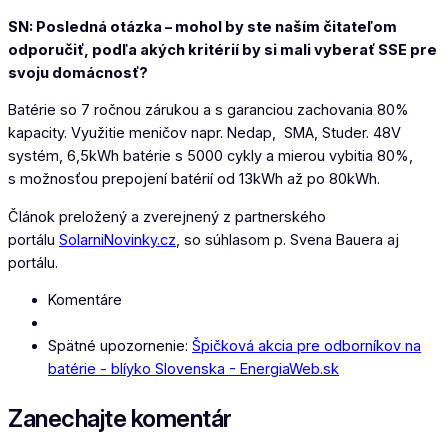
SN: Posledná otázka – mohol by ste naším čitateľom
odporučiť, podľa akých kritérií by si mali vyberať SSE pre
svoju domácnosť?
Batérie so 7 ročnou zárukou a s garanciou zachovania 80%
kapacity. Využitie meničov napr. Nedap, SMA, Studer. 48V
systém, 6,5kWh batérie s 5000 cykly a mierou vybitia 80%,
s možnosťou prepojení batérií od 13kWh až po 80kWh.
Článok preložený a zverejnený z partnerského
portálu
SolarniNovinky.cz
, so súhlasom p. Svena Bauera aj
portálu.
Komentáre
Spätné upozornenie:
Špičková akcia pre odborníkov na
batérie - blíyko Slovenska - EnergiaWeb.sk
Zanechajte komentár